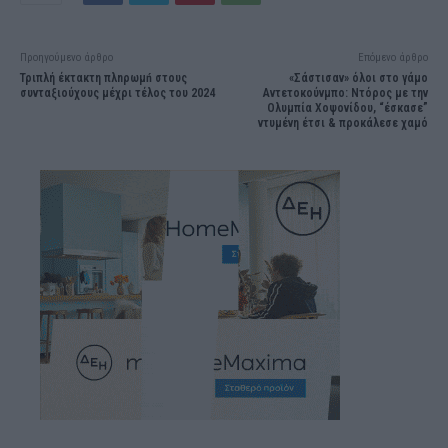
Προηγούμενο άρθρο
Επόμενο άρθρο
Τριπλή έκτακτη πλnρωμń στους
«Σάστισαν» όλοι στο γάμο
συνταξιούχους μέχρι τέλος του 2024
Αντετοκούνμπο: Ντόρος με την
Ολυμπία Χοψονίδου, “έσκασε”
ντυμένη έτσι & προκάλεσε χαμό