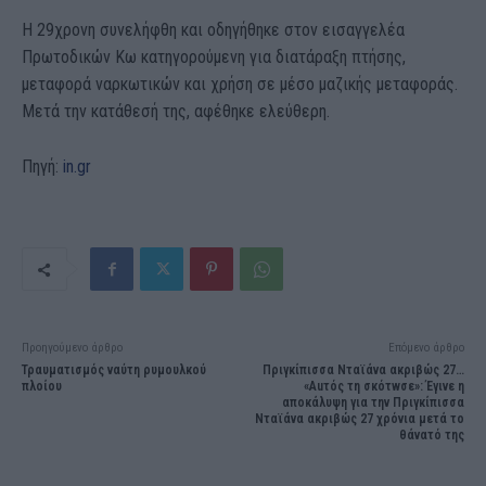
Η 29χρονη συνελήφθη και οδηγήθηκε στον εισαγγελέα
Πρωτοδικών Κω κατηγορούμενη για διατάραξη πτήσης,
μεταφορά ναρκωτικών και χρήση σε μέσο μαζικής μεταφοράς.
Μετά την κατάθεσή της, αφέθηκε ελεύθερη.
Πηγή:
in.gr
Προηγούμενο άρθρο
Επόμενο άρθρο
Τραυματισμός ναύτη ρυμουλκού
Πριγκίπισσα Νταϊάνα ακριβώς 27…
πλοίου
«Αuτός τη σκότwσε»: Έγινε η
αποκάλυψη για την Πριγκίπισσα
Νταϊάνα ακριβώς 27 χρόνια μετά το
θάνατό της