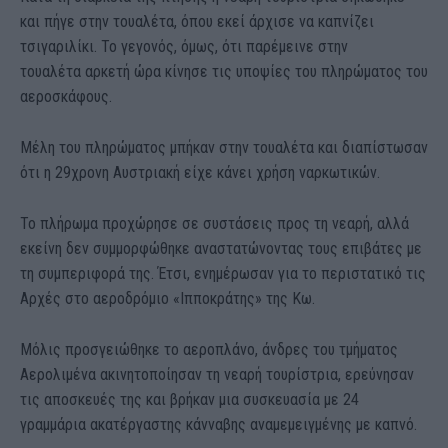
και πήγε στην τουαλέτα, όπου εκεί άρχισε να καπνίζει
τσιγαριλίκι. Το γεγονός, όμως, ότι παρέμεινε στην
τουαλέτα αρκετή ώρα κίνησε τις υποψίες του πληρώματος του
αεροσκάφους.
Μέλη του πληρώματος μπήκαν στην τουαλέτα και διαπίστωσαν
ότι η 29χρονη Αυστριακή είχε κάνει χρήση ναρκωτικών.
Το πλήρωμα προχώρησε σε συστάσεις προς τη νεαρή, αλλά
εκείνη δεν συμμορφώθηκε αναστατώνοντας τους επιβάτες με
τη συμπεριφορά της. Έτσι, ενημέρωσαν για το περιστατικό τις
Αρχές στο αεροδρόμιο «Ιπποκράτης» της Κω.
Μόλις προσγειώθηκε το αεροπλάνο, άνδρες του τμήματος
Αερολιμένα ακινητοποίησαν τη νεαρή τουρίστρια, ερεύνησαν
τις αποσκευές της και βρήκαν μια συσκευασία με 24
γραμμάρια ακατέργαστης κάνναβης αναμεμειγμένης με καπνό.