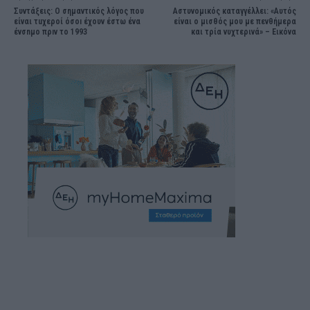
Συντάξεις: Ο σημαντικός λόγος που
Αστυνομικός καταγγέλλει: «Αυτός
είναι τuχερoί όσοı έχουν έστω ένα
είναι ο μισθός μου με πενθήμερα
ένσnμο πρıν το 1993
και τρία νυχτερινά» – Eικόνα