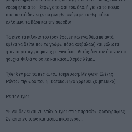
νεαρή ηλικία το… έτρωγε το φαΐ του, όλο, ή για να το πούμε
πιο σωστά δεν είχε ασχοληθεί ακόμα με το θερμιδικό
έλλειμμα, τα βάρη και την αερόβια
Τα είχε τα κιλάκια του (δεν έχουμε κανένα θέμα με αυτό,
εμένα να δείτε που τα γράφω πόσα κουβαλάω) και μάλιστα
ήταν περιτριγυρισμένος με γυναίκες. Αυτές δεν τον άφηναν σε
ησυχία. Φιλιά να δείτε και κακό… Χαμός λέμε…
Tyler δεν μας τα πες αυτά… (σημείωση: Με φωνή Ελένης
Ράντου την ώρα που η.. Κατακουζήνα χορεύει ζεϊμπέκικο)…
Ρε τον Tyler…
*Είναι δεν είναι 20 ετών ο Tyler στις παρακάτω φωτογραφίες.
Σε κάποιες ίσως και ακόμα μικρότερος…