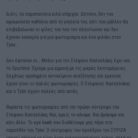
Διότι, τα παραπανίσια κιλά υπήρχαν. Ωστόσο, δεν του
αφαιρούσαν καθόλου από τη γοητεία του, κάτι που μάλλον θα
επιβεβαίωναν οι φίλες του που τον πλαισίωναν και δεν
έχαναν ευκαιρία για μια φωτογραφία και ένα φιλάκι στον
Tyler…
Δεν έφταναν οι… Μπέοι για τον Στέφανο Κασσελάκη, έχει και
το Sportime. Έχουμε μια εμμονή με τις μικρές λεπτομέρειες.
Εσχάτως αγαπημένο αντικείμενο αναζήτησης και έρευνας
έχουν γίνει οι παλιές φωτογραφίες. Ο Στέφανος Κασσελάκης
και ο Tyler έχουν πολλές από αυτές.
Θυμάστε τις φωτογραφίες από την πρώην σύντροφο του
Στέφανο Κασσελάκη; Ναι, εμείς το κάναμε. Και βρήκαμε και
κάτι άλλο. Το eye hawk που διαθέτουμε μας πήγε στο
παρελθόν του Tyler. Ο σύντροφος του προέδρου του ΣΥΡΙΖΑ
μπορεί σήμερα να είναι ένας καλογυμνασμένος τύπος, αλλά σε