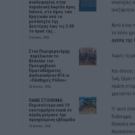
ανησυχίες κ
κυκλοφορίας στην
παραλιακή λωρίδα προς
ανεξάρτητα
Ιαλυσό, στο ύψος των
Κρητικών από τα
μεσάνυχτα της
Αυτό είναι 
Δευτέρας έως τις 5:00
το πρωί της...
το πόσο χρο
3 Ιουλίου, 2026
αγάπη της 
Στον Περιφερειάρχη
Χωρίς τη μαμ
παρέδωσαν το
Κύπελλο του
Προεφηβικού
Πρωταθλήματος
Και όποιος 
Δωδεκανήσου Κ16 οι
ζωή, ξέρει 
«Πάνθηρες Ρόδου»
πρώτη στιγμ
26 Ιουνίου, 2026
χρειαστεί σ
ΠΑΜΕ ΣΤΟΙΧΗΜΑ:
Περισσότερα από 19
Γι’ αυτό ότ
εκατομμύρια ευρώ σε
κέρδη μοίρασε την
διάλειμμα… 
προηγούμενη εβδομάδα
δύσκολα συν
18 Ιουνίου, 2026
θεραπεύσεις