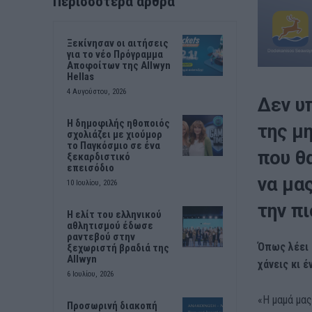
Περισσότερα άρθρα
Ξεκίνησαν οι αιτήσεις
για το νέο Πρόγραμμα
Αποφοίτων της Allwyn
Hellas
4 Αυγούστου, 2026
Δεν υ
Η δημοφιλής ηθοποιός
της μη
σχολιάζει με χιούμορ
το Παγκόσμιο σε ένα
που θ
ξεκαρδιστικό
επεισόδιο
να μα
10 Ιουλίου, 2026
την π
Η ελίτ του ελληνικού
αθλητισμού έδωσε
ραντεβού στην
Όπως λέει κ
ξεχωριστή βραδιά της
Allwyn
χάνεις κι 
6 Ιουλίου, 2026
«Η μαμά μας
Προσωρινή διακοπή