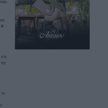
απάει
από
Η
 στη
 την
 τα
το