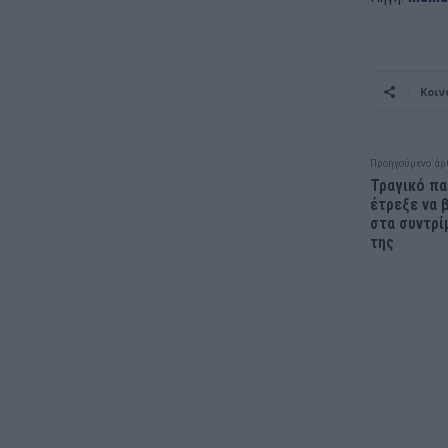
Κοιν
Προηγούμενο άρ
Τραγικό παι
έτρεξε να 
στα συντρί
της