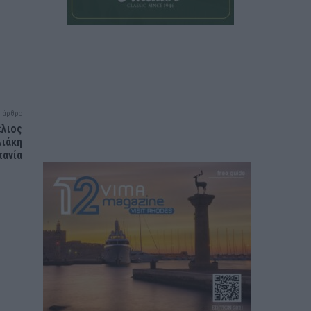
 άρθρο
έλιος
λιάκη
πανία