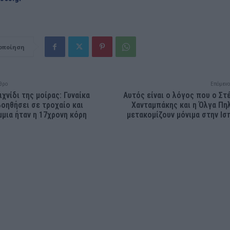
οποίηση
θρο
Επόμενο
χνίδι της μοίρας: Γυναίκα
Αυτός είναι ο λόγος που ο Στ
βοηθήσει σε τροχαίο και
Χανταμπάκης και η Όλγα Πη
μμια ήταν η 17χρονη κόρη
μετακομίζουν μόνιμα στην Ισ