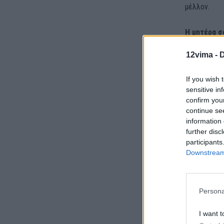
μέλλον.
Η μητέρα σ
12vima -
D
If you wish 
sensitive in
confirm you
continue se
information 
further disc
participants
Downstream 
Persona
I want t