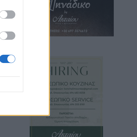
εις
ίς
α
ονη