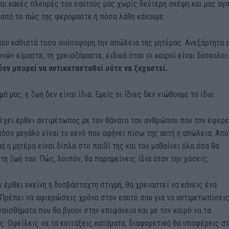
αι κακές πλευρές του εαυτούς μας χωρίς δεύτερη σκέψη και μας αγ
 από το πώς της φερόμαστε ή πόσα λάθη κάνουμε.
που καθιστά τόσο ανύποφορη την απώλεια της μητέρας. Ανεξάρτητα 
νών είμαστε, τη χρειαζόμαστε, ειδικά όταν οι καιροί είναι δύσκολοι.
δεν μπορεί να αντικατασταθεί ούτε να ξεχαστεί.
ά μας, η ζωή δεν είναι ίδια. Εμείς οι ίδιες δεν νιώθουμε το ίδιο.
έχει έρθει αντιμέτωπος με τον θάνατο του ανθρώπου που τον έφερε
πόσο μεγάλο είναι το κενό που αφήνει πίσω της αυτή η απώλεια. Από
ή η μητέρα είναι δίπλα στο παιδί της και του μαθαίνει όλα όσα θα
τη ζωή του. Πώς, λοιπόν, θα παραμείνεις ίδια όταν την χάσεις;
αν έρθει εκείνη η δυσβάσταχτη στιγμή, θα χρειαστεί να κάνεις ένα
Πρέπει να αφιερώσεις χρόνο στον εαυτό σου για να αντιμετωπίσεις
αισθήματα που θα βγουν στην επιφάνεια και με τον καιρό να τα
. Οφείλεις να τα κοιτάξεις κατάματα, διαφορετικά θα υποφέρεις σ