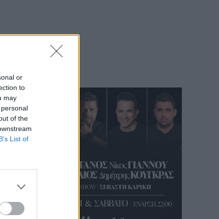
sonal or
ection to
ou may
 personal
out of the
 downstream
B’s List of