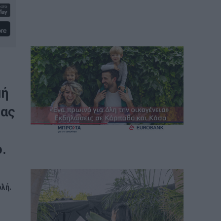
μή
μας
.
ολή.