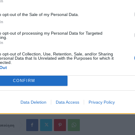
In
μα στη Βουλή το σχέδιο νόμου για τις αλλαγές στο ΑΣΕΠ, ώστε οι
 να διορίζονται σύντομα στα νοσοκομεία και όχι μετά από έναν χρόν
o opt-out of the Sale of my Personal Data.
In
λία του Κυριάκου Μητσοτάκη στη Θεσσαλονίκη, όπου θα μεταβεί και 
to opt-out of processing my Personal Data for Targeted
θα λείψουν οι αναφορές για τις πυρκαγιές αλλά και για το τι έχει γίν
ing.
In
α στην Πολιτική Προστασία, προετοιμάζοντας το έδαφος για την πρ
υζήτηση στη Βουλή που θα γίνει μετά το αίτημα του ΠΑΣΟΚ.
o opt-out of Collection, Use, Retention, Sale, and/or Sharing
ersonal Data that Is Unrelated with the Purposes for which it
lected.
Out
CONFIRM
Data Deletion
Data Access
Privacy Policy
οποίηση