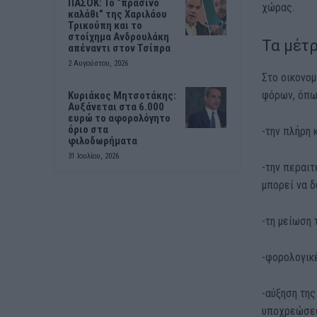
ΠΑΣΟΚ: Το “πράσινο
χώρας.
καλάθι” της Χαριλάου
Τρικούπη και το
στοίχημα Ανδρουλάκη
Τα μέτρ
απέναντι στον Τσίπρα
2 Αυγούστου, 2026
Στο οικονο
φόρων, όπω
Κυριάκος Μητσοτάκης:
Αυξάνεται στα 6.000
ευρώ το αφορολόγητο
όριο στα
-την πλήρη 
φιλοδωρήματα
31 Ιουλίου, 2026
-την περαι
μπορεί να 
-τη μείωση 
-φορολογικ
-αύξηση τη
υποχρεώσεω