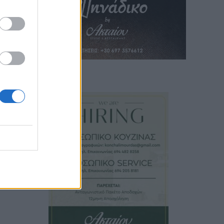
ο.
αύριο
ει
ο