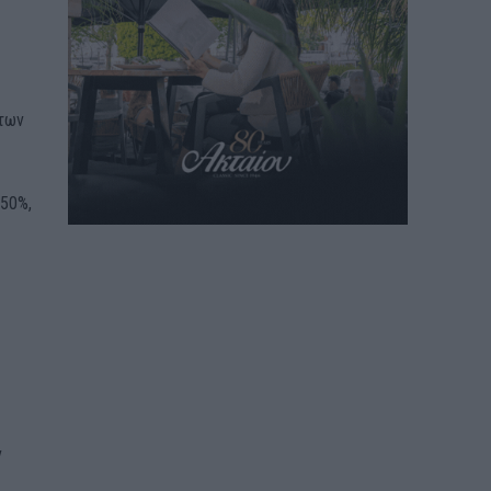
 των
 50%,
ν