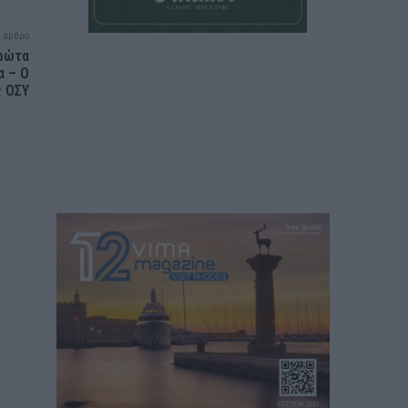
 άρθρο
πρώτα
α – Ο
ς ΟΣΥ