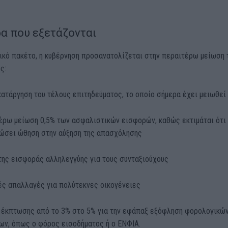
α που εξετάζονται
μικό πακέτο, η κυβέρνηση προσανατολίζεται στην περαιτέρω μείωση
ς:
κατάργηση του τέλους επιτηδεύματος, το οποίο σήμερα έχει μειωθεί
τέρω μείωση 0,5% των ασφαλιστικών εισφορών, καθώς εκτιμάται ότι
δώσει ώθηση στην αύξηση της απασχόλησης
της εισφοράς αλληλεγγύης για τους συνταξιούχους
ές απαλλαγές για πολύτεκνες οικογένειες
ς έκπτωσης από το 3% στο 5% για την εφάπαξ εξόφληση φορολογικώ
ν, όπως ο φόρος εισοδήματος ή ο ΕΝΦΙΑ.