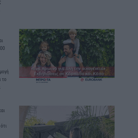
ς
ι
αι
200
ρμογή
ά το
ι
και
ο
 ότι