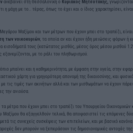
ών
ανεβαίνει στη Θεσσαλονίκη ο
Κυριάκος Μητσοτάκης
,
γνωρίζοντα
τι η μάχη με το… τέρας, όπως το έχει και ο ίδιος χαρακτηρίσει, είνα
Μεγάρου Μαξίμου και των μέτρων που έχουν μπει στο τραπέζι, είναι
ση των νοικοκυριών
, τα οποία αν και έχουν ήδη μειώσεις φόρων ή κ
α εισοδήματά τους (κατώτατος μισθός, μέσος όρος μέσου μισθού 1.
ς εξανεμίζονται, με το ράλι του πληθωρισμού.
όπιο μπαίνει και η καθημερινότητα, με έμφαση στην υγεία, στην εφα
καστικού χάρτη για γρηγορότερη απονομή της δικαιοσύνης, και φυσικ
 με τις τιμές των ακινήτων αλλά και των μισθωμάτων να έχουν πάρε
ες την ανιούσα.
 τα μέτρα που έχουν μπει στο τραπέζι του Υπουργείου Οικονομικών 
υ Μαξίμου θα εξαγγελθούν τελικά, θα αποφασιστεί τις επόμενες δύ
μετά τις συνεχείς συσκέψεις των επιτελείων, και με βασικό κανόνα
παροχές δεν μπορούν να ξεπεράσουν τις δημοσιονομικές αντοχές της