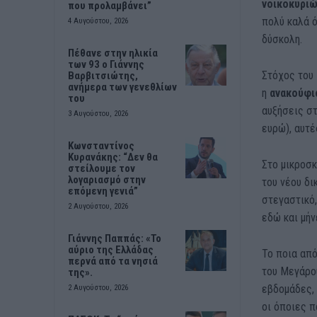
νοικοκυρι
που προλαμβάνει”
πολύ καλά ό
4 Αυγούστου, 2026
δύσκολη.
Πέθανε στην ηλικία
των 93 ο Γιάννης
Στόχος του 
Βαρβιτσιώτης,
ανήμερα των γενεθλίων
η
ανακούφι
του
αυξήσεις στ
3 Αυγούστου, 2026
ευρώ), αυτέ
Κωνσταντίνος
Κυρανάκης: “Δεν θα
Στο μικροσκ
στείλουμε τον
λογαριασμό στην
του νέου δι
επόμενη γενιά”
στεγαστικό,
2 Αυγούστου, 2026
εδώ και μήν
Γιάννης Παππάς: «Το
αύριο της Ελλάδας
Το ποια από
περνά από τα νησιά
του Μεγάρο
της».
εβδομάδες, 
2 Αυγούστου, 2026
οι όποιες 