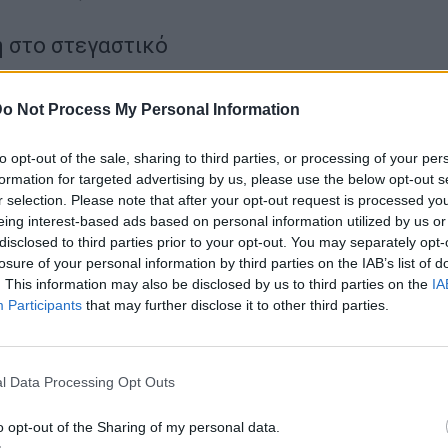
 στο στεγαστικό
άκος Μητσοτάκης έχει προαναγγείλει την πρόθεσή του για ανακαταν
o Not Process My Personal Information
ων του Ταμείου Ανάκαμψης, ώστε 2 δισ. ευρώ να διοχετευθούν στο
Σπίτι μου 2”. Το πρώτο πρόγραμμα βρήκε τεράστια απήχηση, ωστόσο
to opt-out of the sale, sharing to third parties, or processing of your per
ς για να ενταχθεί κάποιος σε αυτό ήταν στενές. Με το νέο πλάνο,
formation for targeted advertising by us, please use the below opt-out s
ρια διευρύνονται, ώστε να μπορούν να ενταχθούν στο πρόγραμμα
r selection. Please note that after your opt-out request is processed y
λικίας 39 έως 50 ετών
(σ.σ έως σήμερα περιοριζόταν στις ηλικίες 
eing interest-based ads based on personal information utilized by us or
 ενώ θα διευρυνθούν και τα εισοδηματικά κριτήρια των δικαιούχων.
disclosed to third parties prior to your opt-out. You may separately opt-
losure of your personal information by third parties on the IAB’s list of
. This information may also be disclosed by us to third parties on the
IA
αιότητα στο ΕΣΥ
Participants
that may further disclose it to other third parties.
ική δέσμευση για προσλήψεις 6.500 γιατρών και νοσηλευτών παραμέ
τζέντα του Μεγάρου Μαξίμου, καθώς οι ελλείψεις στα νοσοκομεία ε
l Data Processing Opt Outs
αι έγιναν ακόμη εντονότερες τους θερινούς μήνες. Στο μικροσκόπιο 
έχουν ήδη μπει και συζητούνται επιπλέον παροχές για τους γιατρού
o opt-out of the Sharing of my personal data.
ούνται εκτός Αττικής, ενώ το Υπουργείο Εσωτερικών αναμένεται να