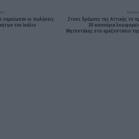
θρο
Επόμενο
% σημείωσαν οι πωλήσεις
Στους δρόμους της Αττικής το 
νήτων τον Ιούλιο
30 καινούρια λεωφορεί
Μητσοτάκης στο αμαξοστάσιο τη