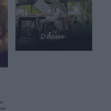
το
βρυα