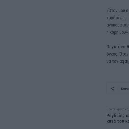
«Όταν μου ε
καρδιά μου.
ανακουφισμέ
η κόρη μου».
Οι γιατροί 
όγκος. Όταν
να τον αφαι
Κοιν
Προηγούμενο άρ
Ραγδαίες ε
κατά του κ