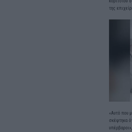
κοριτσιού σ
της επιχείρ
«Αυτό που μ
σκέφτηκα ότ
υπέρβαροι»,