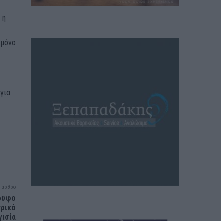
 η
 μόνο
 για
 άρθρο
όρυφο
τρικό
γισία