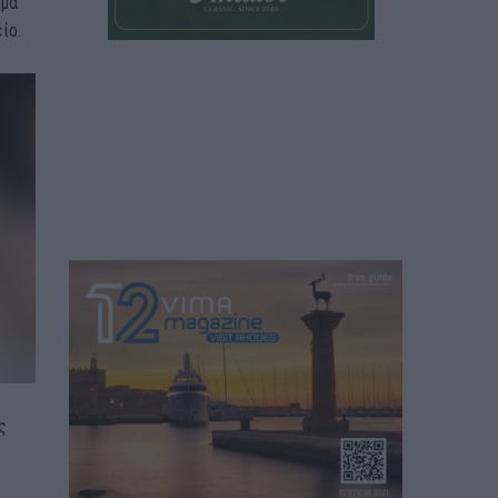
ημα
ίο.
ς