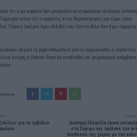
ίπαν ότι είχε καρκίνο δεν μπορούσα να σταματήσω να κλαίω, έσπασε
 Τώρα μου είπαν ότι ο καρκίνος είναι θεραπεύσιμος και είμαι τόσο
νη. Τώρα η ζωή μου έχει αλλάξει και τίποτα άλλο δεν έχει σημασία,
θα κάνουν αρχικά τη χημειοθεραπεία για να συρρικνωθεί ο τεράστιος
 είναι έτοιμη, η Cherish-Rose θα υποβληθεί σε χειρουργική επέμβαση
ρέσει.
οποίηση
θρο
Επόμενο
ξελίξεις για το εμβόλιο
Διάσημη Ελληνίδα έκανε κατακ
αρκίνου
στη Σέριφο και τρέλανε τον αν
πληθυσμό της χώρας με την ευλυ