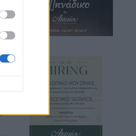
τι
της
ς.