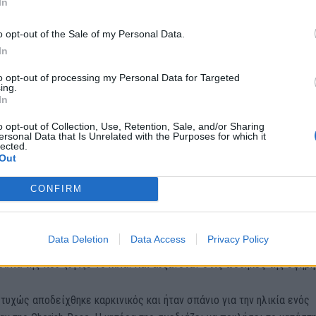
In
o opt-out of the Sale of my Personal Data.
ατροί είπαν στην μητέρα ότι η
In
νη κόρη της είναι έγκυος –
to opt-out of processing my Personal Data for Targeted
ing.
In
χώς η αλήθεια ήταν πολύ
o opt-out of Collection, Use, Retention, Sale, and/or Sharing
τερη…
ersonal Data that Is Unrelated with the Purposes for which it
lected.
Out
χρονη διαμαρτυρήθηκε για πολλούς πόνους, η μητέρα της σκέφτηκε ό
CONFIRM
οβισμό στο σχολείο. Οι γιατροί όμως πίστευαν ότι η 11χρονη κόρη 
ς! Δυστυχώς η αλήθεια ήταν πολύ χειρότερη στη συνέχεια!
Data Deletion
Data Access
Privacy Policy
ose δεν ήταν έγκυος, όπως σκέφτηκαν οι γιατροί. Είχε έναν τεράστιο
οιλιά της που ζύγιζε 10 κιλά! Και αυξανόταν στις ωοθήκες της έφηβη
τυχώς αποδείχθηκε καρκινικός και ήταν σπάνιο για την ηλικία ενός