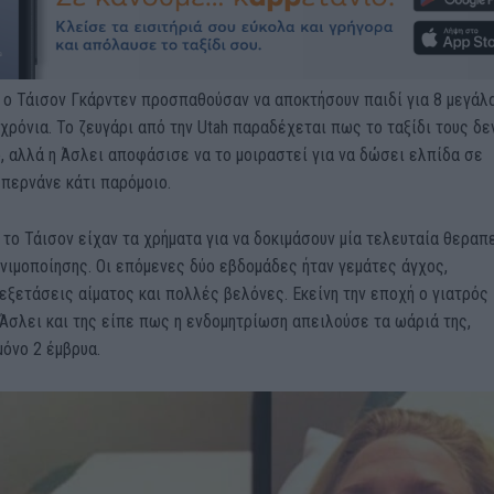
 ο Τάισον Γκάρντεν προσπαθούσαν να αποκτήσουν παιδί για 8 μεγάλα
χρόνια. Το ζευγάρι από την Utah παραδέχεται πως το ταξίδι τους δε
, αλλά η Άσλει αποφάσισε να το μοιραστεί για να δώσει ελπίδα σε
περνάνε κάτι παρόμοιο.
 το Τάισον είχαν τα χρήματα για να δοκιμάσουν μία τελευταία θεραπ
νιμοποίησης. Οι επόμενες δύο εβδομάδες ήταν γεμάτες άγχος,
εξετάσεις αίματος και πολλές βελόνες. Εκείνη την εποχή ο γιατρός
Άσλει και της είπε πως η ενδομητρίωση απειλούσε τα ωάριά της,
όνο 2 έμβρυα.