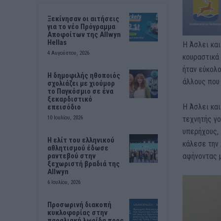
Ξεκίνησαν οι αιτήσεις
για το νέο Πρόγραμμα
Αποφοίτων της Allwyn
Hellas
Η Άσλει και
4 Αυγούστου, 2026
κουραστικά 
ήταν εύκολο
Η δημοφιλής ηθοποιός
άλλους που 
σχολιάζει με χιούμορ
το Παγκόσμιο σε ένα
ξεκαρδιστικό
Η Άσλει και
επεισόδιο
τεχνητής γο
10 Ιουλίου, 2026
υπερήχους, 
Η ελίτ του ελληνικού
κάλεσε την 
αθλητισμού έδωσε
αφήνοντας μ
ραντεβού στην
ξεχωριστή βραδιά της
Allwyn
6 Ιουλίου, 2026
Προσωρινή διακοπή
κυκλοφορίας στην
παραλιακή λωρίδα προς