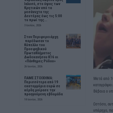
Ιαλυσό, στο ύψος των
Κρητικών από τα
μεσάνυχτα της
Δευτέρας έως τις 5:00
το πρωί της...
3 Ιουλίου, 2026
Στον Περιφερειάρχη
παρέδωσαν το
Κύπελλο του
Προεφηβικού
Πρωταθλήματος
Δωδεκανήσου Κ16 οι
«Πάνθηρες Ρόδου»
26 Ιουνίου, 2026
ΠΑΜΕ ΣΤΟΙΧΗΜΑ:
Μετά από 1
Περισσότερα από 19
καταγράψει 
εκατομμύρια ευρώ σε
κέρδη μοίρασε την
Βέβαια ο υπ
προηγούμενη εβδομάδα
18 Ιουνίου, 2026
Ωστόσο, αυτ
υπέρηχο, πε