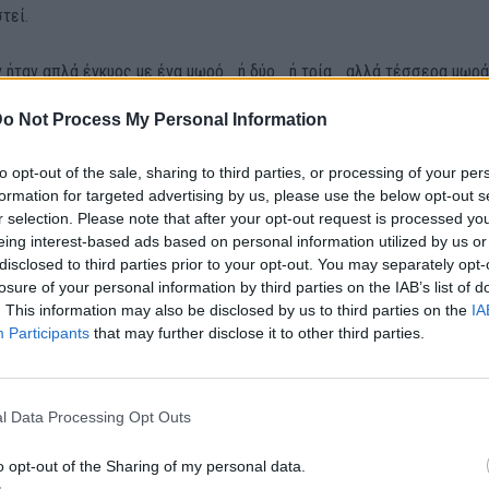
τεί.
 ήταν απλά έγκυος με ένα μωρό… ή δύο… ή τρία… αλλά τέσσερα μωρά
νομοιότυπα κορίτσια! Οι πιθανότητες για κάτι τέτοιο ήταν 1 στα 70
o Not Process My Personal Information
!
to opt-out of the sale, sharing to third parties, or processing of your per
formation for targeted advertising by us, please use the below opt-out s
r selection. Please note that after your opt-out request is processed y
eing interest-based ads based on personal information utilized by us or
disclosed to third parties prior to your opt-out. You may separately opt-
losure of your personal information by third parties on the IAB’s list of
. This information may also be disclosed by us to third parties on the
IA
Participants
that may further disclose it to other third parties.
l Data Processing Opt Outs
o opt-out of the Sharing of my personal data.