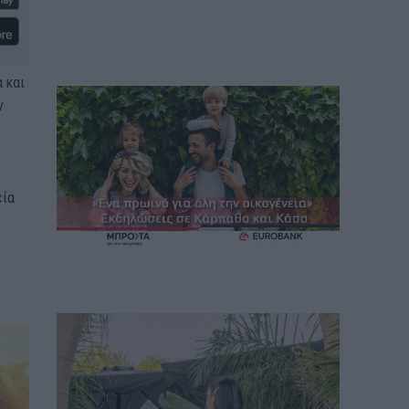
 και
ν
εία