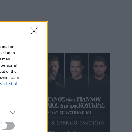
 –
sonal or
ection to
ou may
 personal
out of the
 downstream
B’s List of