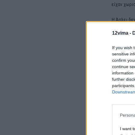
είχαν χωρισ
Η Άσλει δεν
και ήταν πα
12vima -
D
εκατομμύρια
If you wish 
sensitive in
confirm you
continue se
information 
further disc
participants
Downstream 
Persona
I want t