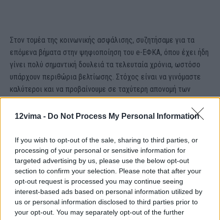
Στον τομέα της κοινωνικής ασφάλισης, συζητήσαμε για τα
επόμενα βήματα στην ψηφιοποίηση του e-ΕΦΚΑ, όπου έχει ήδη
γίνει πολύ σημαντική δουλειά τα τελευταία χρόνια, ωστόσο
υπάρχουν περιθώρια βελτίωσης. Στόχος είναι να γινόμαστε
καλύτεροι και να προβαίνουμε σε ταχύτερη απονομή των
συντάξεων, στη βελτίωση του τρόπου λειτουργίας του 1555,
στη μείωση των εκκρεμών συντάξεων συνολικά και στη
12vima -
Do Not Process My Personal Information
βελτίωση των υπηρεσιών σχετικά τα Κέντρα Πιστοποίησης
Αναπηρίας.
If you wish to opt-out of the sale, sharing to third parties, or
processing of your personal or sensitive information for
targeted advertising by us, please use the below opt-out
Σε όλα αυτά τα ζητήματα θεωρούμε ότι οι καλύτερες λύσεις
section to confirm your selection. Please note that after your
μπορούν να προκύψουν μέσα από τον διάλογο. Έχουμε ήδη
opt-out request is processed you may continue seeing
ξεκινήσει και αναλάβει πρωτοβουλίες για έναν διεξοδικό
interest-based ads based on personal information utilized by
διάλογο με όλους τους κοινωνικούς εταίρους. Έχει έρθει η
us or personal information disclosed to third parties prior to
ώρα να δούμε σε μια νέα βάση ένα νέο κοινωνικό σύμφωνο
your opt-out. You may separately opt-out of the further