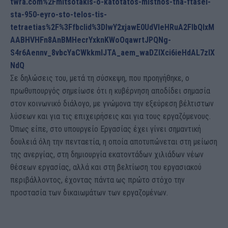
twra.com%2Fmitsotakis-o-katotatos-misthos-tha-ftasei-
sta-950-eyro-sto-telos-tis-
tetraetias%2F%3Ffbclid%3DIwY2xjawE0UdVleHRuA2FlbQIxM
AABHVHFn8AnBMHecrYxknKWoOqawrtJPQNg-
S4r6Aennv_8vbcYaCWkkmIJTA_aem_waDZlXci6ieHdAL7zIX
NdQ
Σε δηλώσεις του, μετά τη σύσκεψη, που προηγήθηκε, ο
πρωθυπουργός σημείωσε ότι η κυβέρνηση αποδίδει σημασία
στον κοινωνικό διάλογο, με γνώμονα την εξεύρεση βέλτιστων
λύσεων και για τις επιχειρήσεις και για τους εργαζόμενους.
Όπως είπε, στο υπουργείο Εργασίας έχει γίνει σημαντική
δουλειά όλη την πενταετία, η οποία αποτυπώνεται στη μείωση
της ανεργίας, στη δημιουργία εκατοντάδων χιλιάδων νέων
θέσεων εργασίας, αλλά και στη βελτίωση του εργασιακού
περιβάλλοντος, έχοντας πάντα ως πρώτο στόχο την
προστασία των δικαιωμάτων των εργαζομένων.