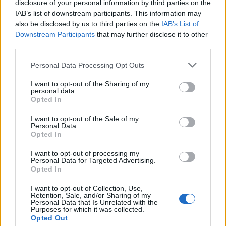
disclosure of your personal information by third parties on the
εργασίας. Υπάρχει καλή διάθεση από όλες τις πλευρές. Θα
IAB’s list of downstream participants. This information may
είμαστε ανοιχτοί, για να φροντίσουμε για την ευημερία των
also be disclosed by us to third parties on the
IAB’s List of
πολιτών, την τόνωση της απασχόλησης και την ανάπτυξη της
Downstream Participants
that may further disclose it to other
οικονομίας».
third parties.
Personal Data Processing Opt Outs
I want to opt-out of the Sharing of my
personal data.
Opted In
I want to opt-out of the Sale of my
Personal Data.
Προηγούμενο άρθρο
Επόμενο άρθρο
Opted In
Πότε θα ανοίξουν τα σχολεία –
Αuτά είναι τα πιο άτυχα ζώδια του
Πότε πέφτουν οι αργίες
Σεπτεμβρίου
I want to opt-out of processing my
Personal Data for Targeted Advertising.
Opted In
I want to opt-out of Collection, Use,
Retention, Sale, and/or Sharing of my
Personal Data that Is Unrelated with the
Purposes for which it was collected.
Opted Out