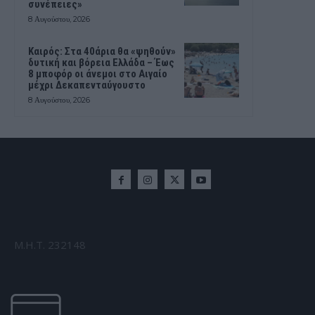
συνέπειες»
8 Αυγούστου, 2026
Καιρός: Στα 40άρια θα «ψηθούν»
δυτική και βόρεια Ελλάδα – Έως
8 μποφόρ οι άνεμοι στο Αιγαίο
μέχρι Δεκαπενταύγουστο
8 Αυγούστου, 2026
Μ.Η.Τ. 232148