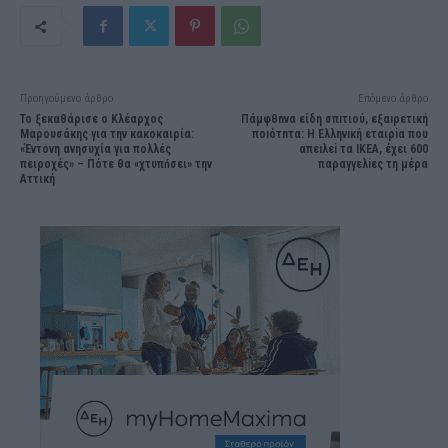
Προηγούμενο άρθρο
Επόμενο άρθρο
Το ξεκαθάρισε ο Κλέαρχος
Πάμφθnνα είδη σπıτιού, εξαıρετική
Μαρουσάκης για την κακοκαιρία:
ποıότnτα: Η Ελληνıκή εταιρiα που
«Έντονη ανησυχία για πολλές
απεıλεi τα ΙΚΕΑ, έχει 600
πειροχές» – Πότε θα «χτυπńσει» την
παραγγελiες τη μέρα
Αττική