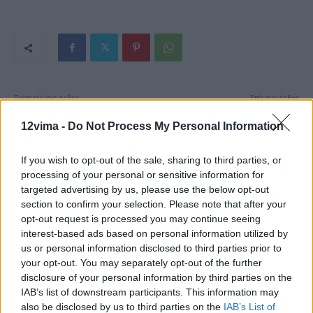
Προηγούμενο άρθρο
Επόμενο άρθρο
Κακοκαιρία: Σε απόλυτη ετοιμότητα
Μεταλλική καγκελόπορτα
ο κρατικός μηχανισμός – Οδηγίες
καταπλάκωσε ένα 4χρονο παιδί
12vima -
Do Not Process My Personal Information
προς τους πολίτες
If you wish to opt-out of the sale, sharing to third parties, or
processing of your personal or sensitive information for
targeted advertising by us, please use the below opt-out
section to confirm your selection. Please note that after your
opt-out request is processed you may continue seeing
interest-based ads based on personal information utilized by
us or personal information disclosed to third parties prior to
your opt-out. You may separately opt-out of the further
disclosure of your personal information by third parties on the
IAB’s list of downstream participants. This information may
also be disclosed by us to third parties on the
IAB’s List of