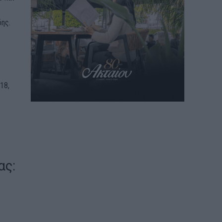
ης.
18,
ας: