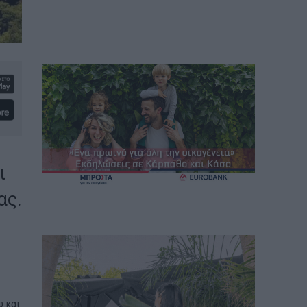
ι
ας.
υ και