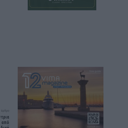
 άρθρο
στρια
ς από
ιδική