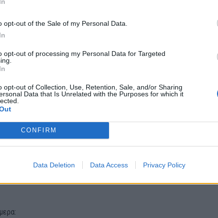
In
 βίντεο από τη φωτιά και την
ίρηση της πυροσβεστικής:
o opt-out of the Sale of my Personal Data.
In
to opt-out of processing my Personal Data for Targeted
ing.
In
o opt-out of Collection, Use, Retention, Sale, and/or Sharing
ersonal Data that Is Unrelated with the Purposes for which it
lected.
Out
CONFIRM
Data Deletion
Data Access
Privacy Policy
μερα: