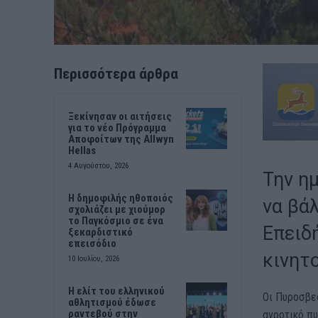
Περισσότερα άρθρα
Ξεκίνησαν οι αιτήσεις
για το νέο Πρόγραμμα
Αποφοίτων της Allwyn
Hellas
4 Αυγούστου, 2026
Την η
Η δημοφιλής ηθοποιός
να βά
σχολιάζει με χιούμορ
το Παγκόσμιο σε ένα
Επειδή
ξεκαρδιστικό
επεισόδιο
κινητ
10 Ιουλίου, 2026
Η ελίτ του ελληνικού
Οι Πυροσβε
αθλητισμού έδωσε
ραντεβού στην
αγροτικό πυ