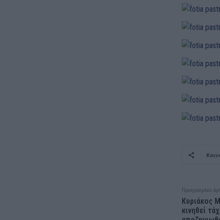
Κοιν
Προηγούμενο άρ
Κυριάκος Μ
κινηθεί τά
αποζημιωθ