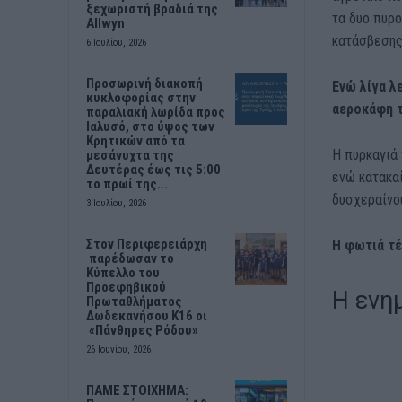
ξεχωριστή βραδιά της
τα δυο πυρ
Allwyn
κατάσβεσης
6 Ιουλίου, 2026
Προσωρινή διακοπή
Eνώ λίγα λ
κυκλοφορίας στην
αεροκάφη τ
παραλιακή λωρίδα προς
Ιαλυσό, στο ύψος των
Κρητικών από τα
Η πυρκαγιά 
μεσάνυχτα της
Δευτέρας έως τις 5:00
ενώ κατακαί
το πρωί της...
δυσχεραίνο
3 Ιουλίου, 2026
Στον Περιφερειάρχη
Η φωτιά τέ
παρέδωσαν το
Κύπελλο του
Προεφηβικού
Η ενη
Πρωταθλήματος
Δωδεκανήσου Κ16 οι
«Πάνθηρες Ρόδου»
26 Ιουνίου, 2026
ΠΑΜΕ ΣΤΟΙΧΗΜΑ: