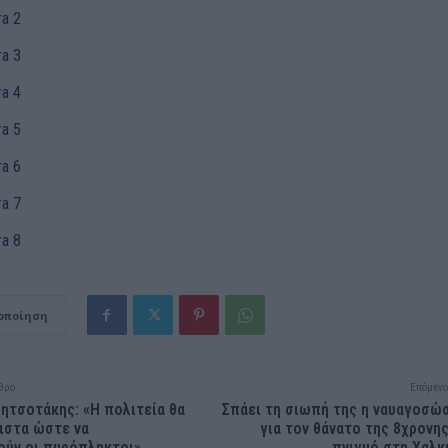
οποίηση
θρο
Επόμενο
ητσοτάκης: «Η πολιτεία θα
Σπάει τη σιωπή της η ναυαγοσώ
χιστα ώστε να
για τον θάνατο της 8χρονη
ούν οι πυρόπληκτοι»
πνιγμό στη Χαλκ