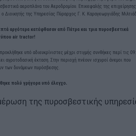
οσβεστικά αεροπλάνα του Αεροδρομίου. Επικεφαλής της επιχείρησης
 ο Διοικητής της Υπηρεσίας Πύραρχος Γ. Κ. Καραγεωργιάδης Μιλτιάδ
επτά αργότερα κατέφθασαν από Πάτρα και τρια πυροσβεστικά
ύπου air tractor!
προκλήθηκε υπό αδιευκρίνιστες μέχρι στιγμής συνθήκες περί τις 09:
ει αγροτοδασική έκταση. Στην περιοχή πνέουν ισχυροί άνεμοι που
υν των δυνάμεων πυρόσβεσης.
θηκε πολύ γρήγορα υπό έλεγχο.
μέρωση της πυροσβεστικής υπηρεσί