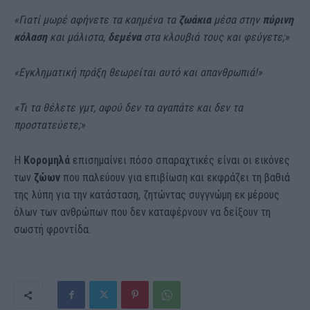
«Γιατί μωρέ αφήνετε τα καημένα τα
ζωάκια
μέσα στην
πύρινη
κόλαση
και μάλιστα,
δεμένα
στα κλουβιά τους και φεύγετε;»
«Εγκληματική πράξη θεωρείται αυτό και απανθρωπιά!»
«Τι τα θέλετε γμτ, αφού δεν τα αγαπάτε και δεν τα
προστατεύετε;»
Η
Κορομηλά
επισημαίνει πόσο σπαραχτικές είναι οι εικόνες
των
ζώων
που παλεύουν για επιβίωση και εκφράζει τη βαθιά
της λύπη για την κατάσταση, ζητώντας συγγνώμη εκ μέρους
όλων των ανθρώπων που δεν καταφέρνουν να δείξουν τη
σωστή φροντίδα.