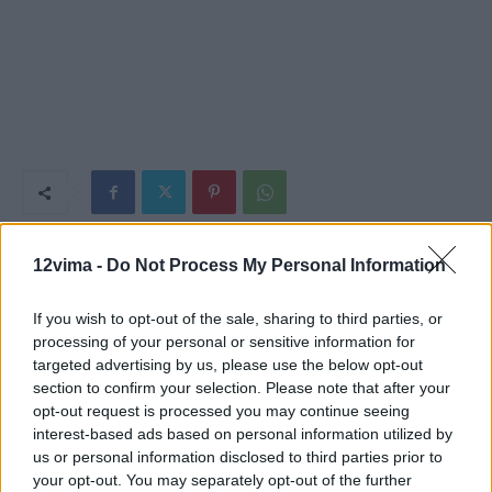
12vima -
Do Not Process My Personal Information
Προηγούμενο άρθρο
Επόμενο άρθρο
Πάνω από 300 χλμ. έχει διανύσει ο
Εως και 9 χρόνια νωρίτερα η
καπνός από τη φωτιά στην Αττική –
σύνταξη με κέρδος 252 ευρώ – Τι θα
If you wish to opt-out of the sale, sharing to third parties, or
Σοκάρει χάρτης της NASA με τις
γίνει με τα πλασματικά έτη
processing of your personal or sensitive information for
εστίες
targeted advertising by us, please use the below opt-out
section to confirm your selection. Please note that after your
opt-out request is processed you may continue seeing
interest-based ads based on personal information utilized by
us or personal information disclosed to third parties prior to
your opt-out. You may separately opt-out of the further