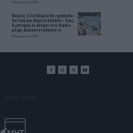
8 Αυγούστου, 2026
Καιρός: Στα 40άρια θα «ψηθούν»
δυτική και βόρεια Ελλάδα – Έως
8 μποφόρ οι άνεμοι στο Αιγαίο
μέχρι Δεκαπενταύγουστο
8 Αυγούστου, 2026
Μ.Η.Τ. 232148