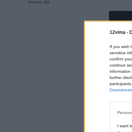
18 Ιουνίου, 2026
12vima -
D
If you wish 
sensitive in
confirm you
continue se
information 
further disc
participants
Downstream 
Persona
Μέσα από τη
I want t
και πάντα μ