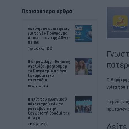
Περισσότερα άρθρα
Ξεκίνησαν οι αιτήσεις
για το νέο Πρόγραμμα
Αποφοίτων της Allwyn
Hellas
4 Αυγούστου, 2026
Γνωστ
Η δημοφιλής ηθοποιός
πατέρ
σχολιάζει με χιούμορ
το Παγκόσμιο σε ένα
ξεκαρδιστικό
Ο Δημήτρης
επεισόδιο
νιάτα του 
10 Ιουλίου, 2026
Η ελίτ του ελληνικού
Γοητευτικός
αθλητισμού έδωσε
ραντεβού στην
πρωταγωνισ
ξεχωριστή βραδιά της
Allwyn
Δείτε
6 Ιουλίου, 2026