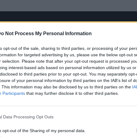
o Not Process My Personal Information
to opt-out of the sale, sharing to third parties, or processing of your per
formation for targeted advertising by us, please use the below opt-out s
r selection. Please note that after your opt-out request is processed y
eing interest-based ads based on personal information utilized by us or
disclosed to third parties prior to your opt-out. You may separately opt-
losure of your personal information by third parties on the IAB’s list of
. This information may also be disclosed by us to third parties on the
IA
Participants
that may further disclose it to other third parties.
l Data Processing Opt Outs
ν εκπομπή “Super Κατερίνα”, η Κατερίνα Καινούργιου αναφέρεται σ
o opt-out of the Sharing of my personal data.
ε τα καλύτερα και πιο τρυφερά λόγια στη μητέρα και στον πατέρα της