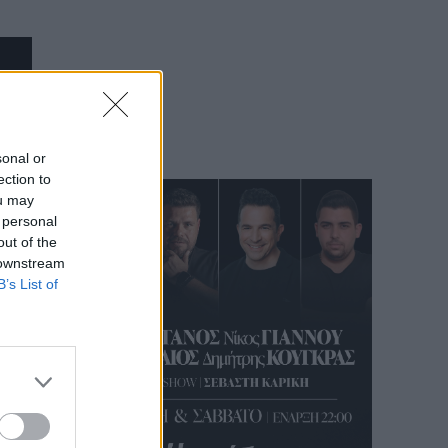
sonal or
ection to
ou may
 personal
out of the
 downstream
B’s List of
υχνά
.