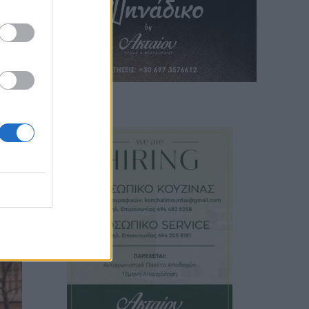
 από
ίδιο.
’
νατός
αυτός
ικό
κάθε