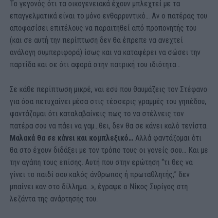
Το γεγονός ότι τα οικογενειακά έχουν μπλεχτεί με τα
επαγγελματικά είναι το μόνο ενθαρρυντικό… Αν ο πατέρας του
αποφασίσει επιτέλους να παραιτηθεί από προπονητής του
(και σε αυτή την περίπτωση δεν θα έπρεπε να ανεχτεί
ανάλογη συμπεριφορά) ίσως και να καταφέρει να σώσει την
παρτίδα και σε ότι αφορά στην πατρική του ιδιότητα…
Σε κάθε περίπτωση μικρέ, ναι εσύ που θαυμάζεις τον Στέφανο
για όσα πετυχαίνει μέσα στις τέσσερις γραμμές του γηπέδου,
φαντάζομαι ότι καταλαβαίνεις πως το να στέλνεις τον
πατέρα σου να πάει να γαμ…θει, δεν θα σε κάνει καλό τενίστα.
Μαλακά θα σε κάνει και κομπλεξικό…
Αλλά φαντάζομαι ότι
θα στο έχουν διδάξει με τον τρόπο τους οι γονείς σου… Και με
την αγάπη τους επίσης. Αυτή που στην ερώτηση “τι θες να
γίνει το παιδί σου καλός άνθρωπος ή πρωταθλητής;” δεν
μπαίνει καν στο δίλλημα…», έγραψε ο Νίκος Συρίγος στη
λεζάντα της ανάρτησής του.