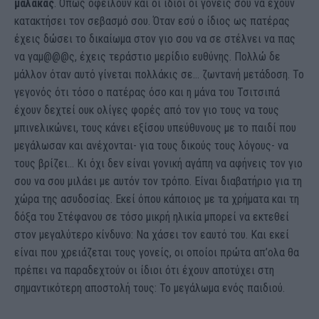
μαλάκας
. Όπως οφείλουν και οι ίδιοι οι γονείς σου να έχουν
κατακτήσει τον σεβασμό σου. Όταν εσύ ο ίδιος ως πατέρας
έχεις δώσει το δικαίωμα στον γιο σου να σε στέλνει να πας
να γαμ@@@ς, έχεις τεράστιο μερίδιο ευθύνης. Πολλώ δε
μάλλον όταν αυτό γίνεται πολλάκις σε… ζωντανή μετάδοση. Το
γεγονός ότι τόσο ο πατέρας όσο και η μάνα του Τσιτσιπά
έχουν δεχτεί ουκ ολίγες φορές από τον γιο τους να τους
μπινελικώνει, τους κάνει εξίσου υπεύθυνους με το παιδί που
μεγάλωσαν και ανέχονται- για τους δικούς τους λόγους- να
τους βρίζει… Κι όχι δεν είναι γονική αγάπη να αφήνεις τον γιο
σου να σου μιλάει με αυτόν τον τρόπο. Είναι διαβατήριο για τη
χώρα της ασυδοσίας. Εκεί όπου κάποιος με τα χρήματα και τη
δόξα του Στέφανου σε τόσο μικρή ηλικία μπορεί να εκτεθεί
στον μεγαλύτερο κίνδυνο: Να χάσει τον εαυτό του. Και εκεί
είναι που χρειάζεται τους γονείς, οι οποίοι πρώτα απ’ολα θα
πρέπει να παραδεχτούν οι ίδιοι ότι έχουν αποτύχει στη
σημαντικότερη αποστολή τους: Το μεγάλωμα ενός παιδιού.