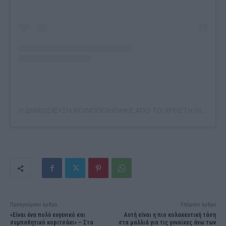
Η ΔΗΜΟΣΊΕΥΣΗ ΚΟΙΝΟΠΟΙΉΘΗΚΕ ΑΠΌ ΤΟ ΧΡΉΣΤΗ NIKOS SYRIGOS (@NIKOS_SIRIGOS)
Προηγούμενο άρθρο
Επόμενο άρθρο
«Είναι ένα πολύ ευγενικό και
Αυτή είναι η πιο κολακευτική τάση
συμπαθητικό κοpιτσάκι» – Στα
στα μαλλιά για τις γυναίκες άνω των