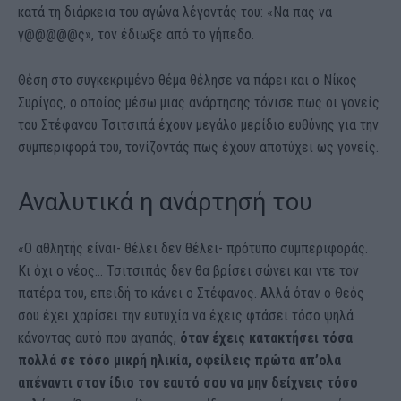
κατά τη διάρκεια του αγώνα λέγοντάς του: «Να πας να
γ@@@@@ς», τον έδιωξε από το γήπεδο.
Θέση στο συγκεκριμένο θέμα θέλησε να πάρει και ο Νίκος
Συρίγος, ο οποίος μέσω μιας ανάρτησης τόνισε πως οι γονείς
του Στέφανου Τσιτσιπά έχουν μεγάλο μερίδιο ευθύνης για την
συμπεριφορά του, τονίζοντάς πως έχουν αποτύχει ως γονείς.
Αναλυτικά η ανάρτησή του
«Ο αθλητής είναι- θέλει δεν θέλει- πρότυπο συμπεριφοράς.
Κι όχι ο νέος… Τσιτσιπάς δεν θα βρίσει σώνει και ντε τον
πατέρα του, επειδή το κάνει ο Στέφανος. Αλλά όταν ο Θεός
σου έχει χαρίσει την ευτυχία να έχεις φτάσει τόσο ψηλά
κάνοντας αυτό που αγαπάς,
όταν έχεις κατακτήσει τόσα
πολλά σε τόσο μικρή ηλικία, οφείλεις πρώτα απ’ολα
απέναντι στον ίδιο τον εαυτό σου να μην δείχνεις τόσο