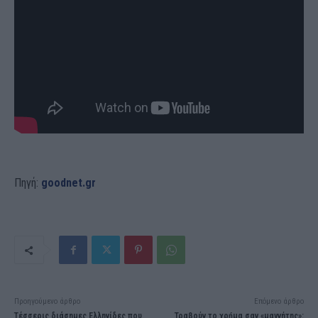
Πηγή:
goodnet.gr
Προηγούμενο άρθρο
Επόμενο άρθρο
Τέσσερις διάσημες Ελληνίδες που
Τραβούν το χρńμα σαν «μαγνήτης»: