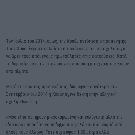
Τον Ιούλιο του 2014, όμως, την Κουάν εντόπισε ο προπονητής
Τσεν Χουαμίνγκ στο πλαίσιο επισκέψεών του σε σχολεία για
να βρει τους επόμενους πρωταθλητές στις καταδύσεις. Κατά
το δημοσίευμα στον Τσεν έκανε εντυπωση η τεχνική της Κουάν
στα άλματα.
Μετά τις πρώτες προπονήσεις, δύο μήνες αργότερα, τον
Σεπτέμβριο του 2014 η Κουάν έγινε δεκτή στην αθλητική
σχολή Zhanjiang.
«Μου είπε ότι ήμουν μικροκαμωμένη και ευλύγιστη αλλά την
ίδια ώρα μπορούσα να πηδήξω πιο ψηλά και πιο μακριά από
όλους τους άλλους. Τότε είχα ύψος 1,20 μέτρα αλλά