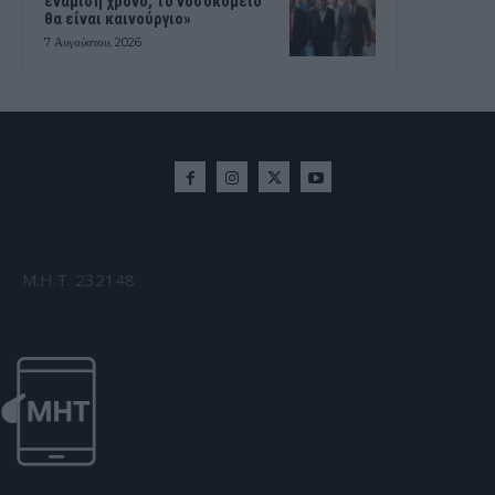
ενάμιση χρόνο, το νοσοκομείο
θα είναι καινούργιο»
7 Αυγούστου, 2026
Μ.Η.Τ. 232148