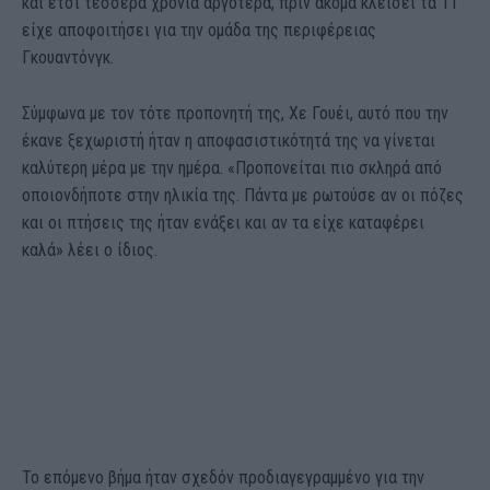
και έτσι τέσσερα χρόνια αργότερα, πριν ακόμα κλείσει τα 11
είχε αποφοιτήσει για την ομάδα της περιφέρειας
Γκουαντόνγκ.
Σύμφωνα με τον τότε προπονητή της, Χε Γουέι, αυτό που την
έκανε ξεχωριστή ήταν η αποφασιστικότητά της να γίνεται
καλύτερη μέρα με την ημέρα. «Προπονείται πιο σκληρά από
οποιονδήποτε στην ηλικία της. Πάντα με ρωτούσε αν οι πόζες
και οι πτήσεις της ήταν ενάξει και αν τα είχε καταφέρει
καλά» λέει ο ίδιος.
Το επόμενο βήμα ήταν σχεδόν προδιαγεγραμμένο για την