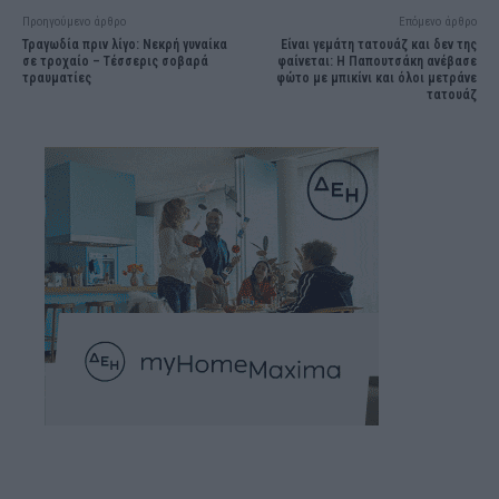
Προηγούμενο άρθρο
Επόμενο άρθρο
Τραγωδία πριν λίγο: Νεκρή γυναίκα
Είναι γεμάτη τατουάζ και δεν της
σε τροχαίο – Τέσσερις σοβαρά
φαίνεται: Η Παπουτσάκη ανέβασε
τραυματίες
φώτο με μπικίνι και όλοι μετράνε
τατουάζ