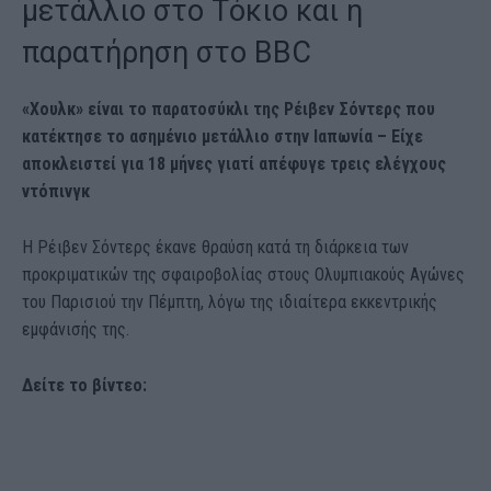
μετάλλιο στο Τόκιο και η
παρατήρηση στο BBC
«Χουλκ» είναι το παρατοσύκλι της Ρέιβεν Σόντερς που
κατέκτησε το ασημένιο μετάλλιο στην Ιαπωνία – Είχε
αποκλειστεί για 18 μήνες γιατί απέφυγε τρεις ελέγχους
ντόπινγκ
Η Ρέιβεν Σόντερς έκανε θραύση κατά τη διάρκεια των
προκριματικών της σφαιροβολίας στους Ολυμπιακούς Αγώνες
του Παρισιού την Πέμπτη, λόγω της ιδιαίτερα εκκεντρικής
εμφάνισής της.
Δείτε το βίντεο: