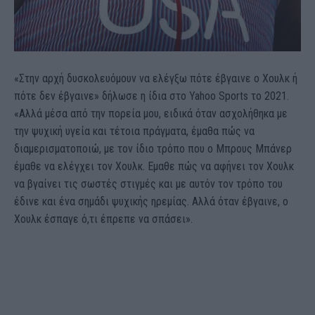
«Στην αρχή δυσκολευόμουν να ελέγξω πότε έβγαινε ο Χουλκ ή
πότε δεν έβγαινε» δήλωσε η ίδια στο Yahoo Sports το 2021.
«Αλλά μέσα από την πορεία μου, ειδικά όταν ασχολήθηκα με
την ψυχική υγεία και τέτοια πράγματα, έμαθα πώς να
διαμερισματοποιώ, με τον ίδιο τρόπο που ο Μπρους Μπάνερ
έμαθε να ελέγχει τον Χουλκ. Εμαθε πώς να αφήνει τον Χουλκ
να βγαίνει τις σωστές στιγμές και με αυτόν τον τρόπο του
έδινε και ένα σημάδι ψυχικής ηρεμίας. Αλλά όταν έβγαινε, ο
Χουλκ έσπαγε ό,τι έπρεπε να σπάσει».