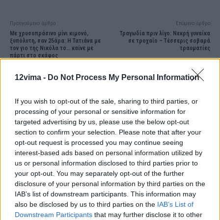
Προηγούμενο άρθρο
Επόμενο άρθρο
Με χρυσοπράσινο μίνι κιμονό,
Τραγωδία πριν λίγο: Νεκρή γυναίκα
ξυπόλυτη, σαν 25άρα: Η Τατιάνα με
σε τροχαίο – Τέσσερις σοβαρά
τον γιο της Νικόλα το… καίνε με
τραυματίες
πάρτι στο σκάφος
12vima -
Do Not Process My Personal Information
If you wish to opt-out of the sale, sharing to third parties, or
processing of your personal or sensitive information for
targeted advertising by us, please use the below opt-out
section to confirm your selection. Please note that after your
opt-out request is processed you may continue seeing
interest-based ads based on personal information utilized by
us or personal information disclosed to third parties prior to
your opt-out. You may separately opt-out of the further
disclosure of your personal information by third parties on the
IAB’s list of downstream participants. This information may
also be disclosed by us to third parties on the
IAB’s List of
Downstream Participants
that may further disclose it to other