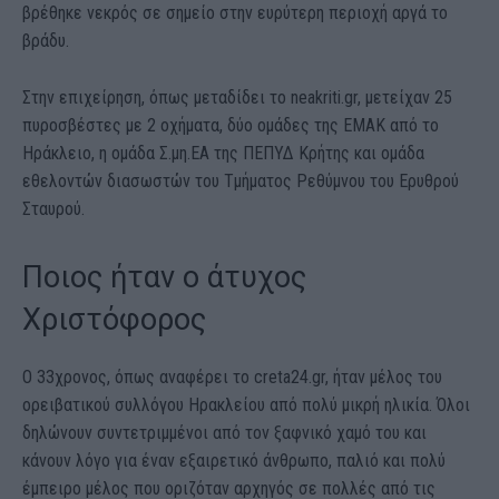
βρέθηκε νεκρός σε σημείο στην ευρύτερη περιοχή αργά το
βράδυ.
Στην επιχείρηση, όπως μεταδίδει το neakriti.gr, μετείχαν 25
πυροσβέστες με 2 οχήματα, δύο ομάδες της ΕΜΑΚ από το
Ηράκλειο, η ομάδα Σ.μη.ΕΑ της ΠΕΠΥΔ Κρήτης και ομάδα
εθελοντών διασωστών του Τμήματος Ρεθύμνου του Ερυθρού
Σταυρού.
Ποιος ήταν ο άτυχος
Χριστόφορος
Ο 33χρονος, όπως αναφέρει το creta24.gr, ήταν μέλος του
ορειβατικού συλλόγου Ηρακλείου από πολύ μικρή ηλικία. Όλοι
δηλώνουν συντετριμμένοι από τον ξαφνικό χαμό του και
κάνουν λόγο για έναν εξαιρετικό άνθρωπο, παλιό και πολύ
έμπειρο μέλος που οριζόταν αρχηγός σε πολλές από τις