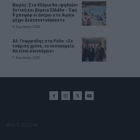
Καιρός: Στα 40άρια θα «ψηθούν»
δυτική και βόρεια Ελλάδα – Έως
8 μποφόρ οι άνεμοι στο Αιγαίο
μέχρι Δεκαπενταύγουστο
8 Αυγούστου, 2026
Αδ. Γεωργιάδης στη Ρόδο: «Σε
ενάμιση χρόνο, το νοσοκομείο
θα είναι καινούργιο»
7 Αυγούστου, 2026
Μ.Η.Τ. 232148