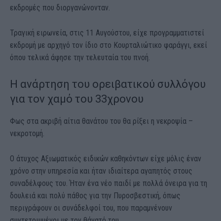
εκδρομές που διοργανώνονταν.
Τραγική ειρωνεία, στις 11 Αυγούστου, είχε προγραμματιστεί
εκδρομή με αρχηγό τον ίδιο στο Κουρταλιώτικο φαράγγι, εκεί
όπου τελικά άφησε την τελευταία του πνοή.
Η ανάρτηση του ορειβατικού συλλόγου
για τον χαμό του 33χρονου
Φως στα ακριβή αίτια θανάτου του θα ρίξει η νεκροψία –
νεκροτομή.
Ο άτυχος Αξιωματικός ειδικών καθηκόντων είχε μόλις έναν
χρόνο στην υπηρεσία και ήταν ιδιαίτερα αγαπητός στους
συναδέλφους του. Ήταν ένα νέο παιδί με πολλά όνειρα για τη
δουλειά και πολύ πάθος για την Πυροσβεστική, όπως
περιγράφουν οι συνάδελφοί του, που παραμνένουν
συντετριμμένοι με τον θάνατό του.