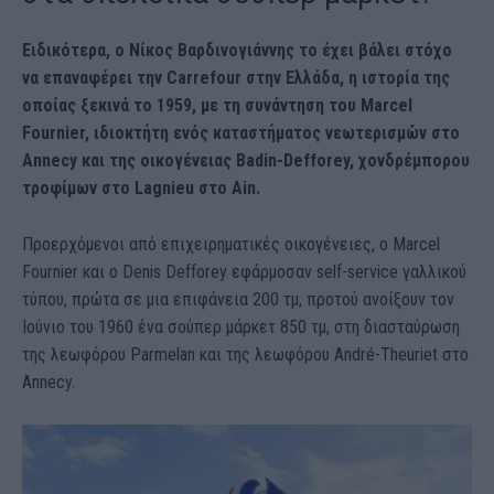
Ειδικότερα, ο Νίκος Βαρδινογιάννης το έχει βάλει στόχο
να επαναφέρει την Carrefour στην Ελλάδα, η ιστορία της
οποίας ξεκινά το 1959, με τη συνάντηση του Marcel
Fournier, ιδιοκτήτη ενός καταστήματος νεωτερισμών στο
Annecy και της οικογένειας Badin-Defforey, χονδρέμπορου
τροφίμων στο Lagnieu στο Ain.
Προερχόμενοι από επιχειρηματικές οικογένειες, ο Marcel
Fournier και ο Denis Defforey εφάρμοσαν self-service γαλλικού
τύπου, πρώτα σε μια επιφάνεια 200 τμ, προτού ανοίξουν τον
Ιούνιο του 1960 ένα σούπερ μάρκετ 850 τμ, στη διασταύρωση
της λεωφόρου Parmelan και της λεωφόρου André-Theuriet στο
Annecy.