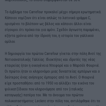
Το έμβλημα του Carrefour προκαλεί μέχρι σήμερα ερωτηματικά.
Κάποιοι νομίζουν ότι είναι απλώς το λατινικό γράμμα C,
ορισμένοι το βλέπουν ως βέλος και κάποιοι άλλοι είναι
σίγουροι ότι πρόκειται για αμόνι. Σχεδόν άγνωστη παραμένει,
εξήντα χρόνια από την ίδρυσή του, η ιστορία του γαλλικού
ομίλου.
Η δημιουργία του πρώτου Carrefour γίνεται στην πόλη Ανσί της
Νοτιοανατολικής Γαλλίας. Ιδιοκτήτες και ιδρυτές της νέας
εταιρείας ήταν η οικογένεια Ντεφορέ και ο Μαρσέλ Φουρνιέ.
Οι πρώτοι ήταν οι κληρονόμοι μιας δυναστείας εμπόρων και ο
δεύτερος ένας ανήσυχος έμπορος από το Ανσί. Ο Φουρνιέ
είχε προσπαθήσει από το 1950 να αλλάξει την εικόνα του
ψιλικατζίδικου που κληρονόμησε από τον (ιταλικής
καταγωγής) πατέρα του. Με το άνοιγμα του πρώτου
πολυκαταστήματος Leclerc στην πόλη του, αντιλήφθηκε ότι το