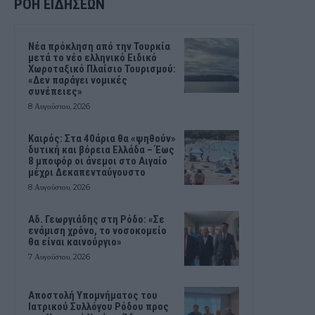
ΡΟΗ ΕΙΔΗΣΕΩΝ
Νέα πρόκληση από την Τουρκία
μετά το νέο ελληνικό Ειδικό
Χωροταξικό Πλαίσιο Τουρισμού:
«Δεν παράγει νομικές
συνέπειες»
8 Αυγούστου, 2026
Καιρός: Στα 40άρια θα «ψηθούν»
δυτική και βόρεια Ελλάδα – Έως
8 μποφόρ οι άνεμοι στο Αιγαίο
μέχρι Δεκαπενταύγουστο
8 Αυγούστου, 2026
Αδ. Γεωργιάδης στη Ρόδο: «Σε
ενάμιση χρόνο, το νοσοκομείο
θα είναι καινούργιο»
7 Αυγούστου, 2026
Αποστολή Υπομνήματος του
Ιατρικού Συλλόγου Ρόδου προς