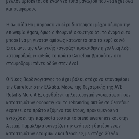
μέλλον βρίσκεται σε έναν νέο τύπο μαγαζιού που «τα έχει όλα
και συμφέρει».
Η αλυσίδα θα μπορούσε να είχε διατηρήσει μέχρι σήμερα την
επωνυμία Agora, όμως ο Φουρνιέ σκέφτηκε ότι το όνομα αυτό
μπορεί να μη γινόταν αμέσως κατανοητό από το ευρύ κοινό.
Ετσι, αντί της ελληνικής «αγοράς» προκρίθηκε η γαλλική λέξη
«σταυροδρόμι» καθώς το πρώτο Carrefour βρισκόταν στο
σταυροδρόμι πέντε οδών στην Ανσί.
Ο Νίκος Βαρδινογιάννης το έχει βάλει στόχο να επαναφέρει
την Carrefour στην Ελλάδα. Μέσω της θυγατρικής της AVE
Retail & More A.E., σχεδιάζει τη λειτουργική ενσωμάτωση των
καταστημάτων economy και το rebranding αυτών σε Carrefour
express, στο πρώτο εξάμηνο του έτους, προκειμένου να
ενισχύσει την παρουσία του και το brand awareness και στην
Αττική. Παράλληλα συνεχίζει την ανάπτυξη δικτύου νέων
καταστημάτων εταιρικών και franchise, με στόχο 30 νέα