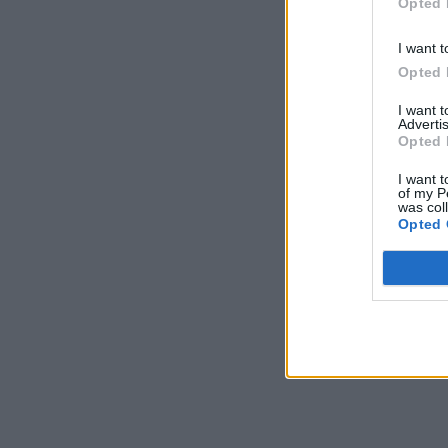
Opted 
σου, από όλ
I want t
Opted 
I want 
Advertis
thetoc
Opted 
I want t
of my P
was col
Κοιν
Opted 
Προηγούμενο άρ
Ιός Δυτικο
για την αύ
οδηγίες π