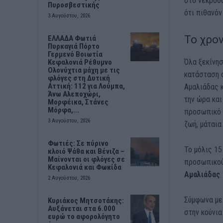
στο νεκροθά
Πυροσβεστικής
ότι πιθανόν
3 Αυγούστου, 2026
Το χρο
ΕΛΛΑΔΑ Φωτιά
Πυρκαγιά Πόρτο
Γερμενό Βοιωτία
Όλα ξεκίνησ
Κεφαλονιά Ρέθυμνο
Ολονύχτια μάχη με τις
κατάσταση σ
φλόγες στη Δυτική
Αττική: 112 για Λούμπα,
Αμαλιάδας κ
Άνω Αλεποχώρι,
την ώρα και
Μορφέικα, Στάνες
Μόρφα,...
προσωπικό 
3 Αυγούστου, 2026
ζωή, μάταια
Φωτιές: Σε πύρινο
Το μόλις 1
κλοιό Ψάθα και Βένιζα –
Μαίνονται οι φλόγες σε
προσωπικού
Κεφαλονιά και Φωκίδα
Αμαλιάδας
.
2 Αυγούστου, 2026
Σύμφωνα με 
Κυριάκος Μητσοτάκης:
Αυξάνεται στα 6.000
στην κούνια
ευρώ το αφορολόγητο