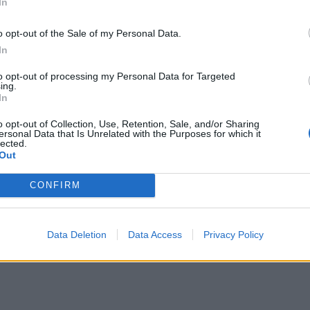
In
ους εμάς…”
o opt-out of the Sale of my Personal Data.
In
to opt-out of processing my Personal Data for Targeted
ing.
In
o opt-out of Collection, Use, Retention, Sale, and/or Sharing
ersonal Data that Is Unrelated with the Purposes for which it
lected.
οποίηση
Out
CONFIRM
θρο
Επόμενο
ύ Νείλου: SOS από τον ΕΟΔΥ
Απλησίαστες οι τιμές των φρ
ξηση κρουσμάτων και
και των λαχανικών – Με το… κο
Data Deletion
Data Access
Privacy Policy
ροφύλαξης
ψωνίζουν οι κατανα