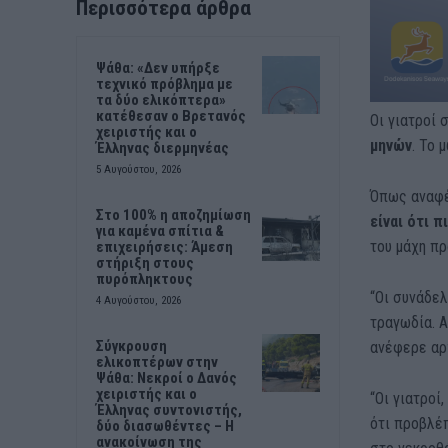
Περισσότερα άρθρα
Ψάθα: «Δεν υπήρξε
τεχνικό πρόβλημα με
τα δύο ελικόπτερα»
κατέθεσαν ο Βρετανός
Οι γιατροί 
χειριστής και ο
μηνών
. Το 
Έλληνας διερμηνέας
5 Αυγούστου, 2026
Όπως αναφέ
Στο 100% η αποζημίωση
είναι ότι 
για καμένα σπίτια &
του μάχη πρ
επιχειρήσεις: Άμεση
στήριξη στους
πυρόπληκτους
“Οι συνάδελ
4 Αυγούστου, 2026
τραγωδία. Α
Σύγκρουση
ανέφερε αρχ
ελικοπτέρων στην
Ψάθα: Νεκροί ο Δανός
χειριστής και ο
“Οι γιατροί
Έλληνας συντονιστής,
ότι προβλέ
δύο διασωθέντες – Η
ανακοίνωση της