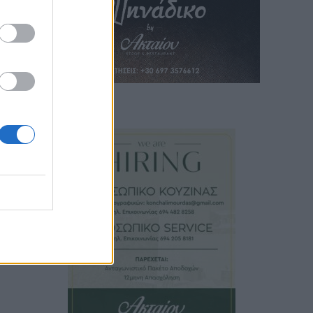
 άρθρο
ούτων
μμάτι
λωτές