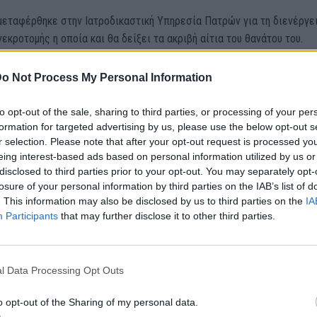
μεταφέρθηκε στην Ιατροδικαστική Υπηρεσία Πατρών για τη διενέργε
εκροτομής η οποία και θα δείξει τα ακριβή αίτια του θανάτου του.
γε χάρε, τί ζήλεψες;…”
o Not Process My Personal Information
υ γιατρού, Βαγγέλη Δημητρόπουλου, που πάλεψε μαζί με τους
to opt-out of the sale, sharing to third parties, or processing of your per
 του να επαναφέρουν στη ζωή το αγγελούδι, συγκλονίζουν. Σε ανάρ
formation for targeted advertising by us, please use the below opt-out s
r selection. Please note that after your opt-out request is processed y
νωνικά δίκτυα, έγραψε…”Γιατί μας έφυγες Άγγελέ μου;… Επί μιάμιση 
eing interest-based ads based on personal information utilized by us or
ρόνους, κανόνες, αρχές, παλεύαμε να δούμε ένα σημάδι ζωής σου, γι
disclosed to third parties prior to your opt-out. You may separately opt-
, ακόμα, να παλεύουμε και για μια ζωή ακόμα, αν χρειάζονταν, αρκεί 
losure of your personal information by third parties on the IAB’s list of
ίσω… Μάταια… Εγώ, η Χαρά, Η Αντζελίνα, η Νίκη, η Ζωή, η Γιώτα, όλο
. This information may also be disclosed by us to third parties on the
IA
αγώνα μας. Ήταν αγώνας ζωής για σένα αγγελούδι μου, αλλά, κατέλη
Participants
that may further disclose it to other third parties.
ι μαύρος, για όλους μας… Γιατί αστέρι μου, μας μαύρισες τις ψυχές…
ι πρώτα γονείς, και μετά γιατροί, νοσηλευτές και κλαίμε! Γιατί;..
ρε τι ζήλεψες από το αγγελούδι 15μηνών! Καλό ταξίδι άγγελέ μου…
l Data Processing Opt Outs
ε ποτέ το αγγελικό, ήσυχο, γαλήνιο, γελαστό, ατάραχο, προσωπάκι σ
o opt-out of the Sharing of my personal data.
σε ένα Αγγελούδι… Συλλυπητήρια στους γονείς σου, και στην οικογέ