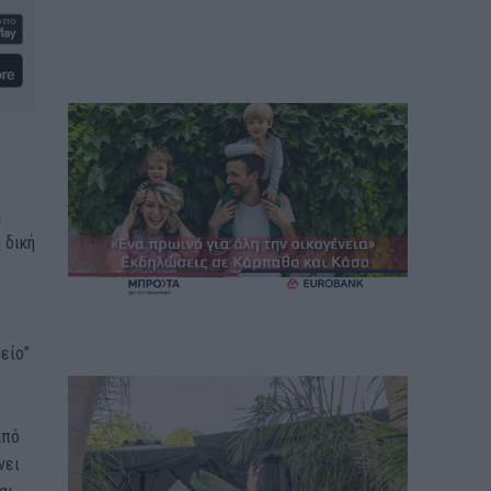
η
 δική
είο”
από
νει