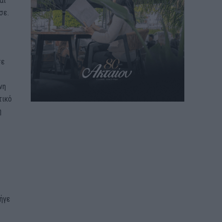
αι
σε.
σε
νη
τικό
η
ήγε