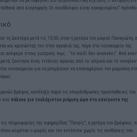
λαμο και θα μεταφερθεί για ιατροδικαστική εξέταση. Η εκτίμηση είν
 πέθανε από εισρόφηση. Οι συνάδελφοι είναι σοκαρισμένοι” πρόσθε
νικό
αν τη Δευτέρα μετά τις 13.00, όταν η μητέρα του μικρού Παναγιώτη, 
οκ και κρατώντας τον στην αγκαλιά της, πήγε στο νοσοκομείο της
αι ανέφερε στους γιατρούς πως… “το παιδί δεν αναπνέει”. Από εκεί
 μετά, ξεκίνησε ένας τιτάνιος αγώνας από το ιατρικό και το νοσηλευ
του νοσοκομείου για να μπορέσουν να επαναφέρουν τον μικρούλη στ
 όμως.
5 μηνών βρέφος, κατέληξε παρά τις υπεράνθρωπες προσπάθειες του
 που
πάλευε για τουλάχιστον μιάμιση ώρα στα επείγοντα της
τις πληροφορίες της εφημερίδας “Πατρίς”, η μητέρα του βρέφους, π
 όπου κοιμόταν ο μικρός και τον εντόπισε χωρίς τις αισθήσεις του.