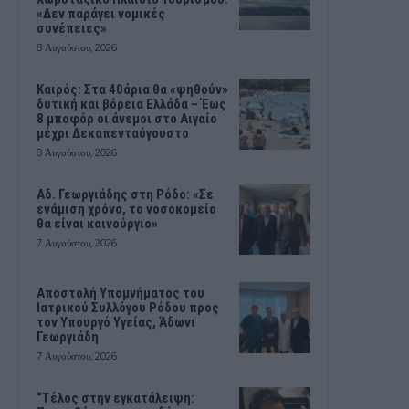
«Δεν παράγει νομικές
συνέπειες»
8 Αυγούστου, 2026
Καιρός: Στα 40άρια θα «ψηθούν»
δυτική και βόρεια Ελλάδα – Έως
8 μποφόρ οι άνεμοι στο Αιγαίο
μέχρι Δεκαπενταύγουστο
8 Αυγούστου, 2026
Αδ. Γεωργιάδης στη Ρόδο: «Σε
ενάμιση χρόνο, το νοσοκομείο
θα είναι καινούργιο»
7 Αυγούστου, 2026
Αποστολή Υπομνήματος του
Ιατρικού Συλλόγου Ρόδου προς
τον Υπουργό Υγείας, Άδωνι
Γεωργιάδη
7 Αυγούστου, 2026
“Τέλος στην εγκατάλειψη: