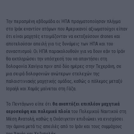
Την περασμένη εβδομάδα οι ΗΠΑ πραγματοποίησαν πλήγμα
στο Ιράκ εναντίον ατόμων που Αμερικανοί αξιωματούχοι είπαν
ότι είναι μαχητές ετοιμάζονταν να εκτοξεύσουν drones και
αποτελούσαν απειλή για τις δυνάμεις των ΗΠΑ και του
συνασπισμού. Οι ΗΠΑ παρακολουθούν για να δουν εάν το Ιράν
θα εκπληρώσει την υπόσχεσή του να απαντήσει στη
δολοφονία Χανίγια πριν από δύο ημέρες στην Τεχεράνη, σε
μια σειρά δολοφονιών ανώτερων στελεχών της
παλαιστινιακής μαχητικής ομάδας, καθώς ο πόλεμος μεταξύ
Ισραήλ και Χαμάς μαίνεται στη Γάζα.
Το Πεντάγωνο είπε ότι
θα αναπτύξει επιπλέον μαχητικά
αεροσκάφη και πολεμικά πλοία
του Πολεμικού Ναυτικού στη
Μέση Ανατολή, καθώς η Ουάσιγκτον επιδιώκει να ενισχύσει
την άμυνα μετά τις απειλές από το Ιράν και τους συμμάχους
του Χαμάς και Χεζμπολάχ.