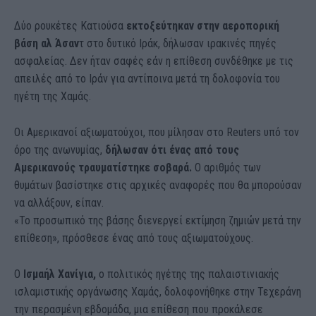
Δύο ρουκέτες Κατιούσα
εκτοξεύτηκαν στην αεροπορική
βάση αλ Άσαν
τ στο δυτικό Ιράκ, δήλωσαν ιρακινές πηγές
ασφαλείας. Δεν ήταν σαφές εάν η επίθεση συνδέθηκε με τις
απειλές από το Ιράν για αντίποινα μετά τη δολοφονία του
ηγέτη της Χαμάς.
Οι Αμερικανοί αξιωματούχοι, που μίλησαν στο Reuters υπό τον
όρο της ανωνυμίας,
δήλωσαν ότι ένας από τους
Αμερικανούς τραυματίστηκε σοβαρά.
Ο αριθμός των
θυμάτων βασίστηκε στις αρχικές αναφορές που θα μπορούσαν
να αλλάξουν, είπαν.
«Το προσωπικό της βάσης διενεργεί εκτίμηση ζημιών μετά την
επίθεση», πρόσθεσε ένας από τους αξιωματούχους.
Ο
Iσμαήλ Χανίγια,
ο πολιτικός ηγέτης της παλαιστινιακής
ισλαμιστικής οργάνωσης Χαμάς, δολοφονήθηκε στην Τεχεράνη
την περασμένη εβδομάδα, μια επίθεση που προκάλεσε