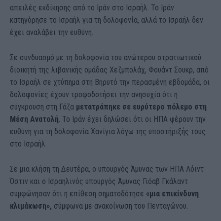
απειλές εκδίκησης από το Ιράν στο Ισραήλ. Το Ιράν
κατηγόρησε το Ισραήλ για τη δολοφονία, αλλά το Ισραήλ δεν
έχει αναλάβει την ευθύνη.
Σε συνδυασμό με τη δολοφονία του ανώτερου στρατιωτικού
διοικητή της λιβανικής ομάδας Χεζμπολάχ, Φουάντ Σουκρ, από
το Ισραήλ σε χτύπημα στη Βηρυτό την περασμένη εβδομάδα, οι
δολοφονίες έχουν τροφοδοτήσει την ανησυχία ότι η
σύγκρουση στη Γάζα
μετατράπηκε σε ευρύτερο πόλεμο στη
Μέση Ανατολή
. Το Ιράν έχει δηλώσει ότι οι ΗΠΑ φέρουν την
ευθύνη για τη δολοφονία Χανίγια λόγω της υποστήριξής τους
στο Ισραήλ.
Σε μια κλήση τη Δευτέρα, ο υπουργός Άμυνας των ΗΠΑ Λόιντ
Όστιν και ο Ισραηλινός υπουργός Άμυνας Γιόαβ Γκάλαντ
συμφώνησαν ότι η επίθεση σηματοδότησε
«μια επικίνδυνη
κλιμάκωση»,
σύμφωνα με ανακοίνωση του Πενταγώνου.