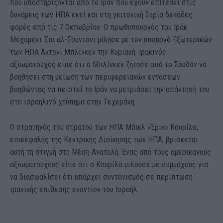
που υποστηρίζονται από το Ιράν που έχουν επιτεθεί στις
δυνάμεις των ΗΠΑ εκεί και στη γειτονική Συρία δεκάδες
φορές από τις 7 Οκτωβρίου. Ο πρωθυπουργός του Ιράκ
Μοχάμεντ Σιά αλ-Σουντάνι μίλησε με τον υπουργό Εξωτερικών
των ΗΠΑ Άντονι Μπλίνκεν την Κυριακή. Ιρακινός
αξιωματούχος είπε ότι ο Μπλίνκεν ζήτησε από το Σουδάν να
βοηθήσει στη μείωση των περιφερειακών εντάσεων
βοηθώντας να πειστεί το Ιράν να μετριάσει την απάντησή του
στο ισραηλινό χτύπημα στην Τεχεράνη.
Ο στρατηγός του στρατού των ΗΠΑ Mάικλ «Έρικ» Κουρίλα,
επικεφαλής της Κεντρικής Διοίκησης των ΗΠΑ, βρίσκεται
αυτή τη στιγμή στη Μέση Ανατολή. Ένας από τους αμερικανούς
αξιωματούχους είπε ότι ο Κουρίλα μιλούσε με συμμάχους για
να διασφαλίσει ότι υπάρχει συντονισμός σε περίπτωση
ιρανικής επίθεσης εναντίον του Ισραήλ.