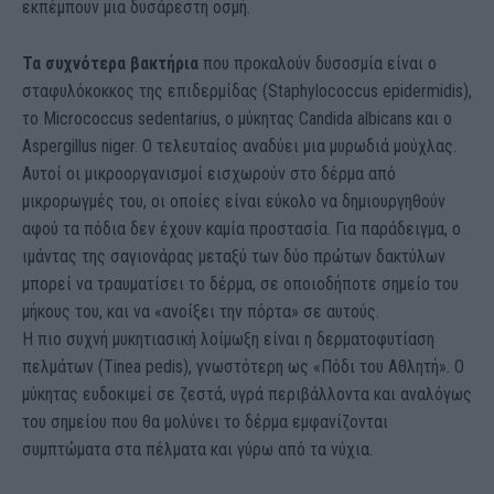
εκπέμπουν μια δυσάρεστη οσμή.
Τα συχνότερα βακτήρια
που προκαλούν δυσοσμία είναι ο
σταφυλόκοκκος της επιδερμίδας (Staphylococcus epidermidis),
το Micrococcus sedentarius, ο μύκητας Candida albicans και ο
Aspergillus niger. Ο τελευταίος αναδύει μια μυρωδιά μούχλας.
Αυτοί οι μικροοργανισμοί εισχωρούν στο δέρμα από
μικρορωγμές του, οι οποίες είναι εύκολο να δημιουργηθούν
αφού τα πόδια δεν έχουν καμία προστασία. Για παράδειγμα, ο
ιμάντας της σαγιονάρας μεταξύ των δύο πρώτων δακτύλων
μπορεί να τραυματίσει το δέρμα, σε οποιοδήποτε σημείο του
μήκους του, και να «ανοίξει την πόρτα» σε αυτούς.
Η πιο συχνή μυκητιασική λοίμωξη είναι η δερματοφυτίαση
πελμάτων (Tinea pedis), γνωστότερη ως «Πόδι του Αθλητή». Ο
μύκητας ευδοκιμεί σε ζεστά, υγρά περιβάλλοντα και αναλόγως
του σημείου που θα μολύνει το δέρμα εμφανίζονται
συμπτώματα στα πέλματα και γύρω από τα νύχια.