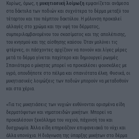
Κυρίως, όμως, η
μυκητιασική λοίμωξη
εμφανίζεται ανάμεσα
στα δάκτυλα των ποδιών και συχνότερα το δέρμα μεταξύ του
τέταρτου και του πέμπτου δακτύλου. Η μόλυνση προκαλεί
αλλαγές στο χρώμα και την υφή του δέρματος,
συμπεριλαμβανομένου του σκασίματος και της απολέπισης,
του κνησμού και της αίσθησης καύσου. Όταν μολύνει τις
φτέρνες, οι πάσχοντες αρχίζουν να πονούν και λίγες μέρες
μετά το δέρμα γίνεται παχύτερο και δημιουργεί ρωγμές.
Σπανιότερα ο μύκητας μπορεί να προκαλέσει φουσκάλες με
υγρό, οπουδήποτε στο πέλμα και σπανιότατα έλκη. Φυσικά, οι
μυκητιασικές λοιμώξεις των ποδιών μπορούν να μεταδοθούν
και στα χέρια.
«Για τις μυκητιάσεις των νυχιών ευθύνονται ορισμένα είδη
δερματόφυτων και νηματοειδών μυκήτων. Μπορεί να
προκαλέσουν ξεκόλλημα του νυχιού, πάχυνσή του και
δυσχρωμία. Άλλα είδη επηρεάζουν επιφανειακά το νύχι και
άλλα υπονύχια. Η διάγνωση της ύπαρξης μυκήτων στο δέρμα