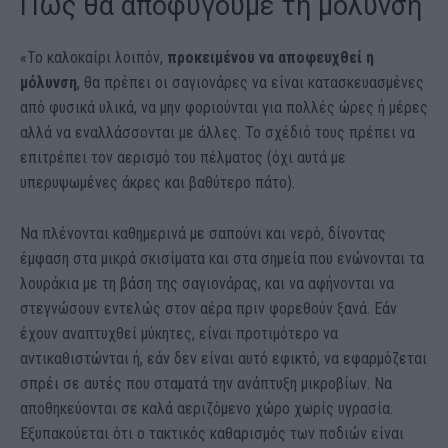
Πώς θα αποφύγουμε τη μόλυνση
«Το καλοκαίρι λοιπόν,
προκειμένου να αποφευχθεί η
μόλυνση
, θα πρέπει οι σαγιονάρες να είναι κατασκευασμένες
από φυσικά υλικά, να μην φοριούνται για πολλές ώρες ή μέρες
αλλά να εναλλάσσονται με άλλες. Το σχέδιό τους πρέπει να
επιτρέπει τον αερισμό του πέλματος (όχι αυτά με
υπερυψωμένες άκρες και βαθύτερο πάτο).
Να πλένονται καθημερινά με σαπούνι και νερό, δίνοντας
έμφαση στα μικρά σκισίματα και στα σημεία που ενώνονται τα
λουράκια με τη βάση της σαγιονάρας, και να αφήνονται να
στεγνώσουν εντελώς στον αέρα πριν φορεθούν ξανά. Εάν
έχουν αναπτυχθεί μύκητες, είναι προτιμότερο να
αντικαθιστώνται ή, εάν δεν είναι αυτό εφικτό, να εφαρμόζεται
σπρέι σε αυτές που σταματά την ανάπτυξη μικροβίων. Να
αποθηκεύονται σε καλά αεριζόμενο χώρο χωρίς υγρασία.
Εξυπακούεται ότι ο τακτικός καθαρισμός των ποδιών είναι