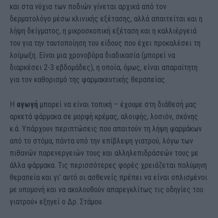
και στα νύχια των ποδιών γίνεται αρχικά από τον
δερματολόγο μέσω κλινικής εξέτασης, αλλά απαιτείται και η
λήψη δείγματος, η μικροσκοπική εξέταση και η καλλιέργειά
του για την ταυτοποίηση του είδους που έχει προκαλέσει τη
λοίμωξη. Είναι μια χρονοβόρα διαδικασία (μπορεί να
διαρκέσει 2-3 εβδομάδες), η οποία, όμως, είναι απαραίτητη
για τον καθορισμό της φαρμακευτικής θεραπείας.
Η
αγωγή
μπορεί να είναι τοπική – έχουμε στη διάθεσή μας
αρκετά φάρμακα σε μορφή κρέμας, αλοιφής, λοσιόν, σκόνης
κ.ά. Υπάρχουν περιπτώσεις που απαιτούν τη λήψη φαρμάκων
από το στόμα, πάντα υπό την επίβλεψη γιατρού, λόγω των
πιθανών παρενεργειών τους και αλληλεπιδράσεών τους με
άλλα φάρμακα. Τις περισσότερες φορές χρειάζεται πολύμηνη
θεραπεία και γι’ αυτό οι ασθενείς πρέπει να είναι οπλισμένοι
με υπομονή και να ακολουθούν απαρεγκλίτως τις οδηγίες του
γιατρού» εξηγεί ο Δρ. Στάμου.