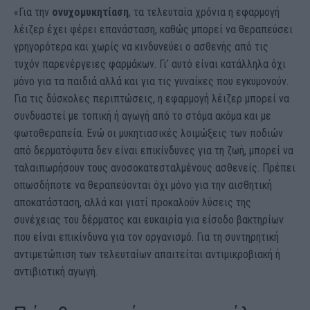
«Για την
ονυχομυκητίαση
, τα τελευταία χρόνια η εφαρμογή
λέιζερ έχει φέρει επανάσταση, καθώς μπορεί να θεραπεύσει
γρηγορότερα και χωρίς να κινδυνεύει ο ασθενής από τις
τυχόν παρενέργειες φαρμάκων. Γι’ αυτό είναι κατάλληλα όχι
μόνο για τα παιδιά αλλά και για τις γυναίκες που εγκυμονούν.
Για τις δύσκολες περιπτώσεις, η εφαρμογή λέιζερ μπορεί να
συνδυαστεί με τοπική ή αγωγή από το στόμα ακόμα και με
φωτοθεραπεία. Ενώ οι μυκητιασικές λοιμώξεις των ποδιών
από δερματόφυτα δεν είναι επικίνδυνες για τη ζωή, μπορεί να
ταλαιπωρήσουν τους ανοσοκατεσταλμένους ασθενείς. Πρέπει
οπωσδήποτε να θεραπεύονται όχι μόνο για την αισθητική
αποκατάσταση, αλλά και γιατί προκαλούν λύσεις της
συνέχειας του δέρματος και ευκαιρία για είσοδο βακτηρίων
που είναι επικίνδυνα για τον οργανισμό. Για τη συντηρητική
αντιμετώπιση των τελευταίων απαιτείται αντιμικροβιακή ή
αντιβιοτική αγωγή.