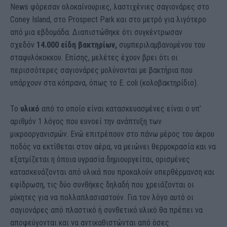
News φόρεσαν ολοκαίνουριες, λαστιχένιες σαγιονάρες στο
Coney Island, στο Prospect Park και στο μετρό για λιγότερο
από μια εβδομάδα. Διαπιστώθηκε ότι συγκέντρωσαν
σχεδόν
14.000 είδη βακτηρίων,
συμπεριλαμβανομένου του
σταφυλόκοκκου. Επίσης, μελέτες έχουν βρει ότι οι
περισσότερες σαγιονάρες μολύνονται με βακτήρια που
υπάρχουν στα κόπρανα, όπως το E. coli (κολοβακτηρίδιο).
Το
υλικό
από το οποίο είναι κατασκευασμένες είναι ο υπ’
αριθμόν 1 λόγος που ευνοεί την ανάπτυξη των
μικροοργανισμών. Ενώ επιτρέπουν στο πάνω μέρος του άκρου
ποδός να εκτίθεται στον αέρα, να μειώνει θερμοκρασία και να
εξατμίζεται η όποια υγρασία δημιουργείται, ορισμένες
κατασκευάζονται από υλικά που προκαλούν υπερθέρμανση και
εφίδρωση, τις δύο συνθήκες δηλαδή που χρειάζονται οι
μύκητες για να πολλαπλασιαστούν. Για τον λόγο αυτό οι
σαγιονάρες από πλαστικό ή συνθετικό υλικό θα πρέπει να
αποφεύγονται και να αντικαθιστώνται από όσες