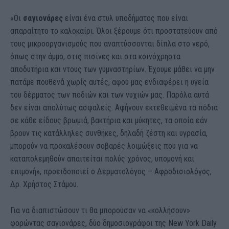
«Οι
σαγιονάρες
είναι ένα στυλ υποδήματος που είναι
απαραίτητο το καλοκαίρι. Όλοι ξέρουμε ότι προστατεύουν από
τους μικροοργανισμούς που αναπτύσσονται δίπλα στο νερό,
όπως στην άμμο, στις πισίνες και στα κοινόχρηστα
αποδυτήρια και ντους των γυμναστηρίων. Έχουμε μάθει να μην
πατάμε πουθενά χωρίς αυτές, αφού μας ενδιαφέρει η υγεία
του δέρματος των ποδιών και των νυχιών μας. Παρόλα αυτά
δεν είναι απολύτως ασφαλείς. Αφήνουν εκτεθειμένα τα πόδια
σε κάθε είδους βρωμιά, βακτήρια και μύκητες, τα οποία εάν
βρουν τις κατάλληλες συνθήκες, δηλαδή ζέστη και υγρασία,
μπορούν να προκαλέσουν σοβαρές λοιμώξεις που για να
καταπολεμηθούν απαιτείται πολύς χρόνος, υπομονή και
επιμονή», προειδοποιεί ο Δερματολόγος – Αφροδισιολόγος,
Δρ. Χρήστος Στάμου.
Για να διαπιστώσουν τι θα μπορούσαν να «κολλήσουν»
φορώντας σαγιονάρες, δύο δημοσιογράφοι της New York Daily