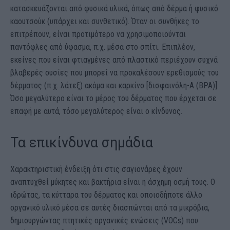
κατασκευάζονται από φυσικά υλικά, όπως από δέρμα ή φυσικό
καουτσούκ (υπάρχει και συνθετικό). Όταν οι συνθήκες το
επιτρέπουν, είναι προτιμότερο να χρησιμοποιούνται
παντόφλες από ύφασμα, π.χ. μέσα στο σπίτι. Επιπλέον,
εκείνες που είναι φτιαγμένες από πλαστικό περιέχουν συχνά
βλαβερές ουσίες που μπορεί να προκαλέσουν ερεθισμούς του
δέρματος (π.χ. λάτεξ) ακόμα και καρκίνο [δισφαινόλη-Α (BPA)].
Όσο μεγαλύτερο είναι το μέρος του δέρματος που έρχεται σε
επαφή με αυτά, τόσο μεγαλύτερος είναι ο κίνδυνος.
Τα επικίνδυνα σημάδια
Χαρακτηριστική ένδειξη ότι στις σαγιονάρες έχουν
αναπτυχθεί μύκητες και βακτήρια είναι η άσχημη οσμή τους. Ο
ιδρώτας, τα κύτταρα του δέρματος και οποιοδήποτε άλλο
οργανικό υλικό μέσα σε αυτές διασπώνται από τα μικρόβια,
δημιουργώντας πτητικές οργανικές ενώσεις (VOCs) που