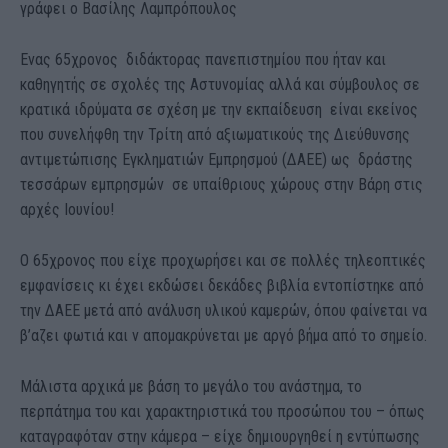
γράφει ο Βασίλης Λαμπρόπουλος
Ενας 65χρονος διδάκτορας πανεπιστημίου που ήταν και
καθηγητής σε σχολές της Αστυνομίας αλλά και σύμβουλος σε
κρατικά ιδρύματα σε σχέση με την εκπαίδευση είναι εκείνος
που συνελήφθη την Τρίτη από αξιωματικούς της Διεύθυνσης
αντιμετώπισης Εγκληματιών Εμπρησμού (ΔΑΕΕ) ως δράστης
τεσσάρων εμπρησμών σε υπαίθριους χώρους στην Βάρη στις
αρχές Ιουνίου!
Ο 65χρονος που είχε προχωρήσει και σε πολλές τηλεοπτικές
εμφανίσεις κι έχει εκδώσει δεκάδες βιβλία εντοπίστηκε από
την ΔΑΕΕ μετά από ανάλυση υλικού καμερών, όπου φαίνεται να
β’αζει φωτιά και ν απομακρύνεται με αργό βήμα από το σημείο.
Μάλιστα αρχικά με βάση το μεγάλο του ανάστημα, το
περπάτημα του και χαρακτηριστικά του προσώπου του – όπως
καταγραφόταν στην κάμερα – είχε δημιουργηθεί η εντύπωσης