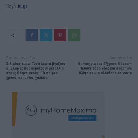
Πηγή:
i
n.gr
Προηγούμενο άρθρο
Επόμενο άρθρο
Χιλιάδες εuρώ: Τόσα λεφτά βγάζουν
Θρήνος για τον 27χρονο Μάρκο –
οι Έλληνες που κεpδίζουν μετάλλιο
Πέθανε τόσο νέος και σκόρπισε
στους Ολυμπιακούς – Τι παίρνει
θλίψη σε μια ολόκληρη κοινωνία
χρυσό, ασημένιο, χάλκινο