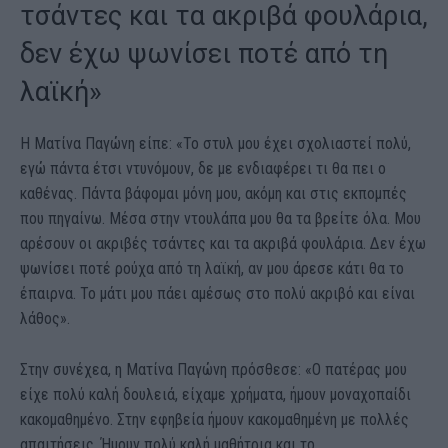
τσάντες και τα ακριβά φουλάρια,
δεν έχω ψωνίσει ποτέ από τη
λαϊκή»
H Ματίνα Παγώνη είπε: «Το στυλ μου έχει σχολιαστεί πολύ,
εγώ πάντα έτσι ντυνόμουν, δε με ενδιαφέρει τι θα πει ο
καθένας. Πάντα βάφομαι μόνη μου, ακόμη και στις εκπομπές
που πηγαίνω. Μέσα στην ντουλάπα μου θα τα βρείτε όλα. Μου
αρέσουν οι ακριβές τσάντες και τα ακριβά φουλάρια. Δεν έχω
ψωνίσει ποτέ ρούχα από τη λαϊκή, αν μου άρεσε κάτι θα το
έπαιρνα. Το μάτι μου πάει αμέσως στο πολύ ακριβό και είναι
λάθος».
Στην συνέχεα, η Ματίνα Παγώνη πρόσθεσε: «Ο πατέρας μου
είχε πολύ καλή δουλειά, είχαμε χρήματα, ήμουν μοναχοπαίδι
κακομαθημένο. Στην εφηβεία ήμουν κακομαθημένη με πολλές
απαιτήσεις. Ήμουν πολύ καλή μαθήτρια και το