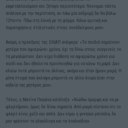
εκμεταλλευόμουν και ζήταγα περισσότερα. Ντύνομαι πάντα
ανάλογα με την περίσταση, αν πάω μία εκδρομή δε θα βάλω
12ποντο. Πάω στη λαϊκή με τη φόρμα. Κάνω κριτική και
παρατηρήσεις στιλιστικές στους συνάδελφους μου».
Ακόμη, η πρόεδρος της ΕΙΝΑΠ ανέφερε: «Τα παιδιά σημαίνουν
μητέρα που αφιερώνει χρόνο, όχι τα δίνω στους συγγενείς να
τα μεγαλώσουν. Δεν είχα διάθεση να αφιερώσω χρόνο για
παιδί και δεν ήθελα να προσποιηθώ για να κάνω τη μαμά. Δεν
κλαίω ποτέ μπροστά σε άλλους, ακόμα και όταν ήμουν μικρή. Η
μόνη στιγμή που έκλαψα μπροστά σε άλλα άτομα ήταν στην
κηδεία της μητέρας μου».
Τέλος, η Ματίνα Παγώνη κατέληξε: «Νιώθω όμορφη και να με
φλερτάρουν, όμως δε δίνω σημασία. Από μικρή πίστευα ότι το
φλερτ είναι χαζό και απλό. Δεν είμαι η γυναίκα γατούλα, δε
μου αρέσουν τα γλυκόλογα και τα λουλούδια».