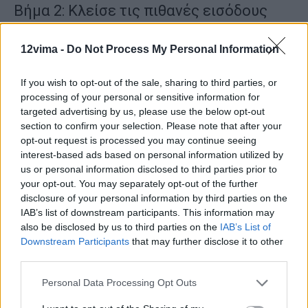
Βήμα 2: Κλείσε τις πιθανές εισόδους
Όπως αναφέραμε παραπάνω, είναι πολύ σημαντικό να βρεις
12vima -
Do Not Process My Personal Information
από πού μπαίνουν τα μυρμήγκια στο χώρο και να κλείσεις τις
τρύπες. Μια πρόχειρη λύση για να κλείσεις μια μικρή τρύπα, ή
If you wish to opt-out of the sale, sharing to third parties, or
ρωγμή, είναι με πλαστελίνη. Καλό είναι να τοποθετήσεις μέσα
processing of your personal or sensitive information for
στην τρύπα λίγη σκόνη κανέλας, ή φρέσκα φύλλα δυόσμου, ή
targeted advertising by us, please use the below opt-out
section to confirm your selection. Please note that after your
μέντας, προτού την κλείσεις. Αυτό θα βοηθήσει στο να
opt-out request is processed you may continue seeing
απωθούνται ακόμα περισσότερο τα μυρμήγκια και να μην
interest-based ads based on personal information utilized by
προσπαθούν να ανοίξουν ξανά την τρύπα. Ωστόσο, μια πιο
us or personal information disclosed to third parties prior to
μόνιμη λύση είναι το στοκάρισμα, ή η χρήση κόλλας με
your opt-out. You may separately opt-out of the further
σιλικόνη.
disclosure of your personal information by third parties on the
IAB’s list of downstream participants. This information may
also be disclosed by us to third parties on the
IAB’s List of
Βήμα 3: Απολύμανε τις επιφάνειες
Downstream Participants
that may further disclose it to other
third parties.
Βάλε στο πρόγραμμα σου τον καθαρισμό του πάγκου και των
επιφανειών της κουζίνας με νερό και ξύδι, ή λεμόνι. Εκτός του
Personal Data Processing Opt Outs
ότι τα μυρμήγκια μισούν τη μυρωδιά του ξυδιού και του