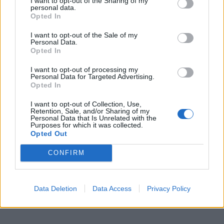
I want to opt-out of the Sharing of my
λεμονιού, τα υλικά αυτά βοηθούν και στην απολύμανση του
personal data.
Opted In
χώρου με φυσικό τρόπο. Όσο πιο καθαρός ο χώρος της
κουζίνας, τόσο πιο απίθανη η εισβολή εντόμων. Επίσης,
I want to opt-out of the Sale of my
Personal Data.
μπορείς να σφουγγαρίζεις συχνά με νερό και ξύδι, ώστε το
Opted In
πάτωμα σου να απωθεί από μόνο του τους ανεπιθύμητους
επισκέπτες. Φυσικά, μπορείς και να αρωματίσεις το χώρο
I want to opt-out of processing my
Personal Data for Targeted Advertising.
κατάλληλα, όπως περιγράφεται για το σαλόνι και το
Opted In
υπνοδωμάτιο.
I want to opt-out of Collection, Use,
Retention, Sale, and/or Sharing of my
Personal Data that Is Unrelated with the
Purposes for which it was collected.
Opted Out
CONFIRM
Προηγούμενο άρθρο
Επόμενο άρθρο
Πολύ δυσάρεστα νέα για το ελληνικό
Ο Βασίλης Παπακωνσταντίνου πήγε
Data Deletion
Data Access
Privacy Policy
χρηματιστήριο
να χορέψει ζεϊμπέκικο, γλίστρησε
και έπεσε – Βίντεο