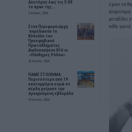
Δευτέρας έως τις 5:00
έχουν να θυ
το πρωί της...
κληρονομιά.
3 Ιουλίου, 2026
μεταδίδει σ
κάθε γωνιά 
Στον Περιφερειάρχη
παρέδωσαν το
Κύπελλο του
Προεφηβικού
Πρωταθλήματος
Δωδεκανήσου Κ16 οι
«Πάνθηρες Ρόδου»
26 Ιουνίου, 2026
ΠΑΜΕ ΣΤΟΙΧΗΜΑ:
Περισσότερα από 19
εκατομμύρια ευρώ σε
κέρδη μοίρασε την
προηγούμενη εβδομάδα
18 Ιουνίου, 2026