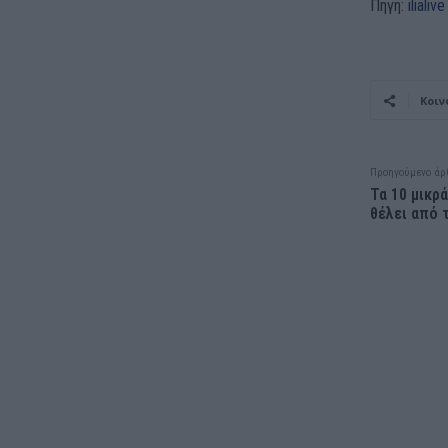
Πηγή:
ilialive
Κοιν
Προηγούμενο άρ
Τα 10 μικρ
θέλει από 