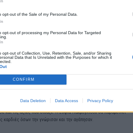
In
o opt-out of the Sale of my Personal Data.
In
οχή στο Φεστιβάλ Κινηματογράφου
to opt-out of processing my Personal Data for Targeted
ing.
In
ινε αναπόσπαστο κομμάτι του Φεστιβάλ Κινηματογράφου Ολυμπίας γι
Νέους, συμμετέχοντας ενεργά στις δράσεις του. Η ευγένεια, η καλοσ
o opt-out of Collection, Use, Retention, Sale, and/or Sharing
ersonal Data that Is Unrelated with the Purposes for which it
 και η αισιοδοξία της θα μείνουν ανεξίτηλα χαραγμένα στη μνήμη όσ
lected.
Out
ν.
CONFIRM
υταία της χρόνια
θεί λόγω της ασθένειάς της, η Σοφία υπηρετούσε ως διευθύντρια σ
Data Deletion
Data Access
Privacy Policy
θώνης. Η κληρονομιά της θα συνεχίσει να ζει μέσα από τους ανθρώ
ε και τις αξίες που δίδαξε. Η Σοφία Γιακμογλίδου θα παραμείνει
ς καρδιές όσων την γνώρισαν και την αγάπησαν.