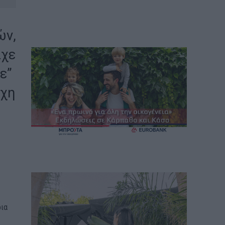
ών,
ίχε
ε”
άχη
ρια