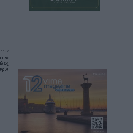
 άρθρο
ατίνα
ώλες,
ύρια!