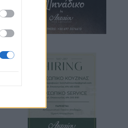
α
ύνη,
ων
το
πους