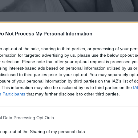
ργική και Δραστήρια
o Not Process My Personal Information
πούσε τη ζωή και ήταν ιδιαίτερα δημιουργική, ασχολούμενη με την
ν πολιτισμό, τον αθλητισμό, τα ταξίδια και τα ζώα. Όπου κι αν υπηρέ
to opt-out of the sale, sharing to third parties, or processing of your per
υτικός, δημιούργησε όμορφες παρέες και έκανε φίλους, προσφέρον
formation for targeted advertising by us, please use the below opt-out s
r selection. Please note that after your opt-out request is processed y
ι θετικότητα ακόμα και στις πιο δύσκολες στιγμές.
eing interest-based ads based on personal information utilized by us or
disclosed to third parties prior to your opt-out. You may separately opt-
losure of your personal information by third parties on the IAB’s list of
. This information may also be disclosed by us to third parties on the
IA
Participants
that may further disclose it to other third parties.
l Data Processing Opt Outs
o opt-out of the Sharing of my personal data.