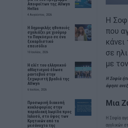
Αποφοίτων της Allwyn
Hellas
4 Αυγούστου, 2026
Η Σοφ
Η δημοφιλής ηθοποιός
που α
σχολιάζει με χιούμορ
το Παγκόσμιο σε ένα
κάνει 
ξεκαρδιστικό
επεισόδιο
σε ηλι
10 Ιουλίου, 2026
με τον
Η ελίτ του ελληνικού
αθλητισμού έδωσε
ραντεβού στην
Η Σοφία ήτα
ξεχωριστή βραδιά της
Allwyn
άφησε ανεξ
6 Ιουλίου, 2026
Μια Ζ
Προσωρινή διακοπή
κυκλοφορίας στην
παραλιακή λωρίδα προς
Ιαλυσό, στο ύψος των
Η Σοφία αγα
Κρητικών από τα
αγγλικών στ
μεσάνυχτα της