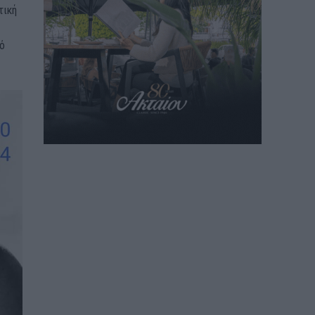
τική
ό