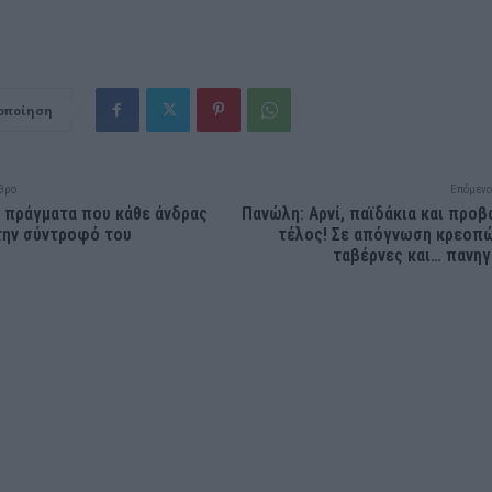
οποίηση
θρο
Επόμενο
ά πράγματα που κάθε άνδρας
Πανώλη: Αρνί, παϊδάκια και προβ
την σύντροφό του
τέλος! Σε απόγνωση κρεοπ
ταβέρνες και… πανηγ