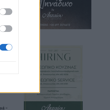
ν
 αέρα
ριά –