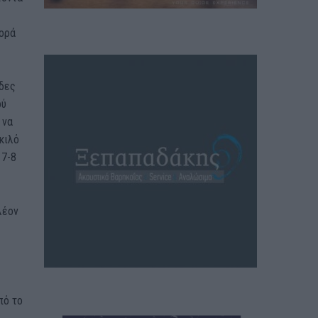
γορά
άδες
ού
 να
 κιλό
 7-8
λέον
πό το