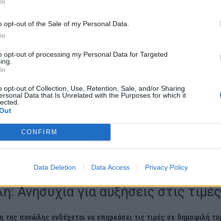
In
o opt-out of the Sale of my Personal Data.
In
to opt-out of processing my Personal Data for Targeted
ing.
In
Κτηνιατρική Εταιρεία τονίζει τη σημασία της συνεργασίας μεταξύ τω
o opt-out of Collection, Use, Retention, Sale, and/or Sharing
ersonal Data that Is Unrelated with the Purposes for which it
ν και των κτηνιατρικών υπηρεσιών για την αποφυγή σοβαρών
lected.
Out
ν συνεπειών, όπως έχουν παρατηρηθεί σε άλλες χώρες. Η πανώλη
ι κυρίως μέσω στενής επαφής με μολυσμένα ζώα, αλλά και μέσω του
CONFIRM
υσμένου εξοπλισμού, χωρίς να αποτελεί κίνδυνο για τον άνθρωπο.
Data Deletion
Data Access
Privacy Policy
η: Ανησυχία για αυξήσεις στις τιμές
 της πανώλης ενδέχεται να επηρεάσει τις τιμές σε δημοφιλή τυ