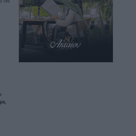
ά του
ν
μα,