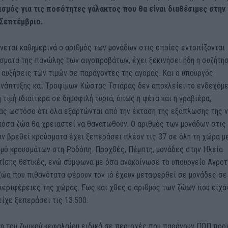
σμός για τις ποσότητες γάλακτος που θα είναι διαθέσιμες στην
Σεπτέμβριο.
νεται καθημερινά ο αριθμός των μονάδων στις οποίες εντοπίζονται
σματα της πανώλης των αιγοπροβάτων, έχει ξεκινήσει ήδη η συζήτη
 αυξήσεις των τιμών σε παράγοντες της αγοράς. Και ο υπουργός
Ανάπτυξης και Τροφίμων Κώστας Τσιάρας δεν αποκλείει το ενδεχόμ
η τιμή ιδιαίτερα σε δημοφιλή τυριά, όπως η φέτα και η γραβιέρα,
ας ωστόσο ότι όλα εξαρτώνται από την έκταση της εξάπλωσης της 
πόσα ζώα θα χρειαστεί να θανατωθούν. Ο αριθμός των μονάδων στις
ν βρεθεί κρούσματα έχει ξεπεράσει πλέον τις 37 σε όλη τη χώρα μ
σμό κρουσμάτων στη Ροδόπη. Προχθές, Πέμπτη, μονάδες στην Ηλεία
πίσης θετικές, ενώ σύμφωνα με όσα ανακοίνωσε το υπουργείο Αγροτ
ζώα που πιθανότατα φέρουν τον ιό έχουν μεταφερθεί σε μονάδες σε
περιφέρειες της χώρας. Εως και χθες ο αριθμός των ζώων που είχα
ίχε ξεπεράσει τις 13.500.
η του ζωικού κεφαλαίου ειδικά σε περιοχές που παράγουν ΠΟΠ προ