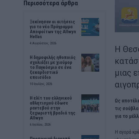
Περισσότερα άρθρα
Ξεκίνησαν οι αιτήσεις
για το νέο Πρόγραμμα
Αποφοίτων της Allwyn
Hellas
4 Αυγούστου, 2026
Η Θεσ
Η δημοφιλής ηθοποιός
κατάσ
σχολιάζει με χιούμορ
το Παγκόσμιο σε ένα
μιας 
ξεκαρδιστικό
επεισόδιο
αιγοπ
10 Ιουλίου, 2026
Η ελίτ του ελληνικού
Ως αποτέλε
αθλητισμού έδωσε
ραντεβού στην
τις σούβλε
ξεχωριστή βραδιά της
για το μέλλ
Allwyn
6 Ιουλίου, 2026
Η αγορά κρ
Προσωρινή διακοπή