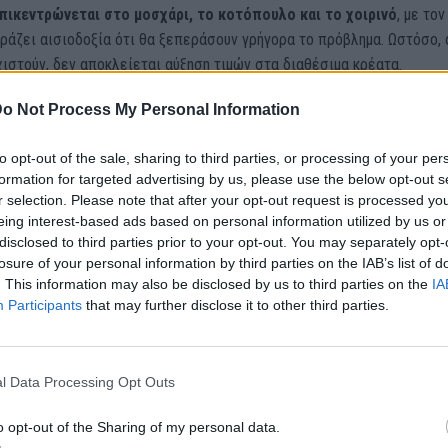
πικεντρώνεται στο μοσχάρι, το κοτόπουλο και το χοιρινό
, με τον 
ράζει αισιοδοξία ότι θα ξεπεράσουν γρήγορα το πρόβλημα. Ωστόσο, 
ιστούν, δεν αποκλείεται αύξηση τιμών στα διαθέσιμα κρέατα.
o Not Process My Personal Information
ς και τα ψητοπωλεία στη Λάρισα προσαρμόζουν τα μενού τους,
 την προσοχή τους σε άλλα είδη κρέατος.
Ο Αδάμος Κωνσταντίνου
to opt-out of the sale, sharing to third parties, or processing of your per
ψητοπωλείου, σημειώνει ότι η επιδημία της πανώλης αποτελεί μια α
formation for targeted advertising by us, please use the below opt-out s
λλά την αντιμετωπίζουν με αισιοδοξία.
r selection. Please note that after your opt-out request is processed y
eing interest-based ads based on personal information utilized by us or
ση μετακίνησης των ζώων δημιουργεί προκλήσεις και στην προμήθει
disclosed to third parties prior to your opt-out. You may separately opt-
losure of your personal information by third parties on the IAB’s list of
 τους καταναλωτές να επιλέγουν περισσότερο κοτόπουλο. Ο κ. Ρίζο
. This information may also be disclosed by us to third parties on the
IA
 ενώ
η πανώλη επηρεάζει τα ζώα, δεν αποτελεί απειλή για τη δημ
Participants
that may further disclose it to other third parties.
 τις δυσκολίες, υπάρχει αισιοδοξία ότι τα μέτρα θα αρθούν σύντομα 
ιστρέψει στην κανονικότητα.
l Data Processing Opt Outs
o opt-out of the Sharing of my personal data.