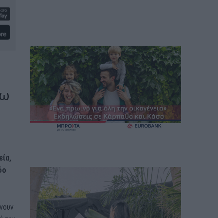
γω
εία,
δο
νουν