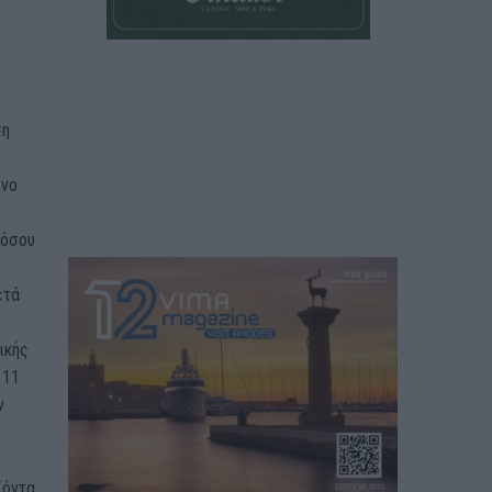
ση
ενο
νόσου
ετά
ικής
 11
ν
ϊόντα