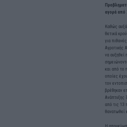
Προβληματι
αγορά από 
Καθώς αυξά
θετικά κρού
για πιθανές
Αγροτικής 
να αυξηθεί 
σημειώνοντ
και από το 
οποίες έχου
τον εντοπι
βρέθηκαν ε
Ανάπτυξης 
από τις 13 
θανατωθεί ε
Η απομείωσ