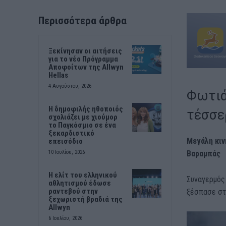
Περισσότερα άρθρα
Ξεκίνησαν οι αιτήσεις
για το νέο Πρόγραμμα
Αποφοίτων της Allwyn
Hellas
4 Αυγούστου, 2026
Φωτιά
Η δημοφιλής ηθοποιός
τέσσε
σχολιάζει με χιούμορ
το Παγκόσμιο σε ένα
ξεκαρδιστικό
Μεγάλη κιν
επεισόδιο
Βαραμπάς
10 Ιουλίου, 2026
Η ελίτ του ελληνικού
Συναγερμός
αθλητισμού έδωσε
ραντεβού στην
ξέσπασε σ
ξεχωριστή βραδιά της
Allwyn
6 Ιουλίου, 2026