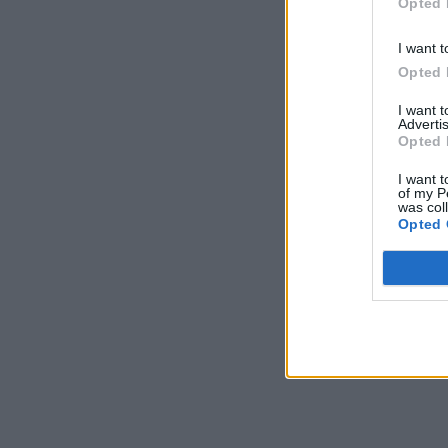
Opted 
I want t
Opted 
I want 
Advertis
Opted 
I want t
of my P
was col
Opted 