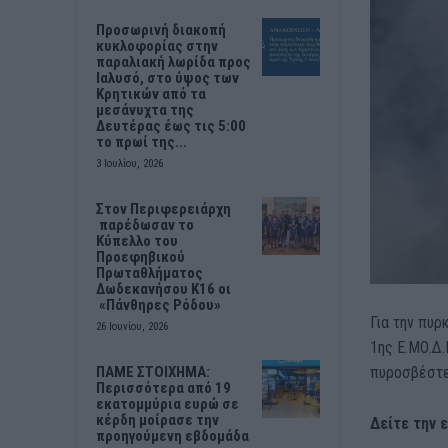
Προσωρινή διακοπή
κυκλοφορίας στην
παραλιακή λωρίδα προς
Ιαλυσό, στο ύψος των
Κρητικών από τα
μεσάνυχτα της
Δευτέρας έως τις 5:00
το πρωί της...
3 Ιουλίου, 2026
Στον Περιφερειάρχη
παρέδωσαν το
Κύπελλο του
Προεφηβικού
Πρωταθλήματος
Δωδεκανήσου Κ16 οι
«Πάνθηρες Ρόδου»
Για την πυρ
26 Ιουνίου, 2026
1ης Ε.ΜΟ.Δ.
ΠΑΜΕ ΣΤΟΙΧΗΜΑ:
πυροσβέστε
Περισσότερα από 19
εκατομμύρια ευρώ σε
κέρδη μοίρασε την
Δείτε την 
προηγούμενη εβδομάδα