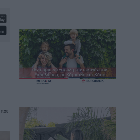
ι
 που