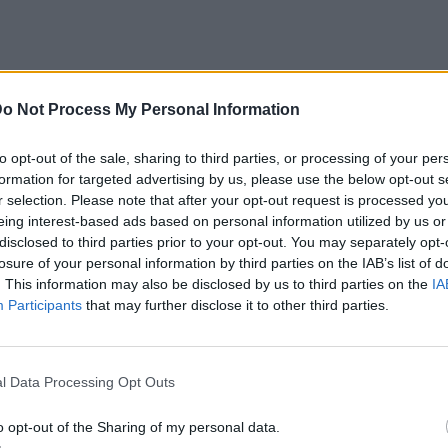
o Not Process My Personal Information
to opt-out of the sale, sharing to third parties, or processing of your per
formation for targeted advertising by us, please use the below opt-out s
α σε λίγο…
r selection. Please note that after your opt-out request is processed y
eing interest-based ads based on personal information utilized by us or
disclosed to third parties prior to your opt-out. You may separately opt-
losure of your personal information by third parties on the IAB’s list of
οποίηση
. This information may also be disclosed by us to third parties on the
IA
Participants
that may further disclose it to other third parties.
θρο
Επόμενο
ανάκτησε και πήγε στους
Ελισάβετ Μουτάφη – Μάνος Νιφλ
l Data Processing Opt Outs
ς Αγώνες με σημαία
φωτογραφία με τον γιο τους Δη
ιστός Νικά»
να παίζει στην παραλία 
o opt-out of the Sharing of my personal data.
υιοθέτησαν από την Α