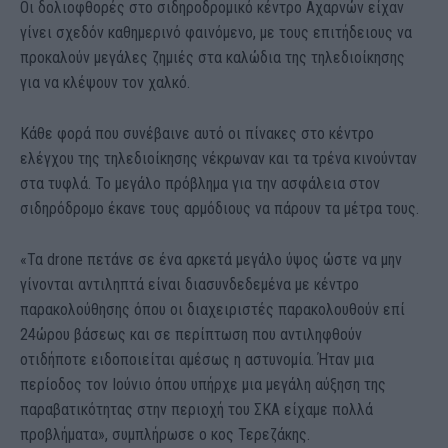
Οι δολιοφθορές στο σιδηροδρομικό κέντρο Αχαρνών είχαν
γίνει σχεδόν καθημερινό φαινόμενο, με τους επιτήδειους να
προκαλούν μεγάλες ζημιές στα καλώδια της τηλεδιοίκησης
για να κλέψουν τον χαλκό.
Κάθε φορά που συνέβαινε αυτό οι πίνακες στο κέντρο
ελέγχου της τηλεδιοίκησης νέκρωναν και τα τρένα κινούνταν
στα τυφλά. Το μεγάλο πρόβλημα για την ασφάλεια στον
σιδηρόδρομο έκανε τους αρμόδιους να πάρουν τα μέτρα τους.
«Τα drone πετάνε σε ένα αρκετά μεγάλο ύψος ώστε να μην
γίνονται αντιληπτά είναι διασυνδεδεμένα με κέντρο
παρακολούθησης όπου οι διαχειριστές παρακολουθούν επί
24ώρου βάσεως και σε περίπτωση που αντιληφθούν
οτιδήποτε ειδοποιείται αμέσως η αστυνομία. Ήταν μια
περίοδος τον Ιούνιο όπου υπήρχε μια μεγάλη αύξηση της
παραβατικότητας στην περιοχή του ΣΚΑ είχαμε πολλά
προβλήματα», συμπλήρωσε ο κος Τερεζάκης.