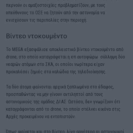
περνούν οι αμαξοστοιχίες προβληματίζουν, με τους
υπεύθυνους το ΟΣΕ να ζητούν από την αστυνομία να
ενισχύσουν τις περιπολίες στην περιοχή.
Βίντεο ντοκουμέντο
To MEGA εξασφάλισε αποκλειστικό βίντεο ντοκουμέντο από
drone, στο οποίο καταγράφεται η επ αυτοφώρω σύλληψη δύο
νεαρών ατόμων στο ΣΚΑ, οι οποίοι νωρίτερα είχαν
προκαλέσει ζημιές στα καλώδια της τηλεδιοίκησης.
Τα δύο άτομα φαίνονται αρχικά ξαπλωμένα στο έδαφος,
προσπαθώντας να μην γίνουν αντιληπτοί από τους
αστυνομικούς της ομάδας ΔΙ.ΑΣ. Ωστόσο, δεν γνωρίζουν ότι
καταγράφονται από το drone, το οποίο στέλνει εικόνα στις
Αρχές προκειμένου να εντοπιστούν.
Όπως φαίνεται και στο βίντεο, λίγο αργότερα οι αστυνομικοί