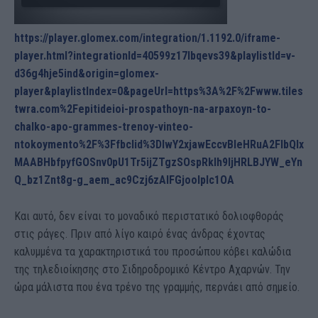
https://player.glomex.com/integration/1.1192.0/iframe-
player.html?integrationId=40599z17lbqevs39&playlistId=v-
d36g4hje5ind&origin=glomex-
player&playlistIndex=0&pageUrl=https%3A%2F%2Fwww.tiles
twra.com%2Fepitideioi-prospathoyn-na-arpaxoyn-to-
chalko-apo-grammes-trenoy-vinteo-
ntokoymento%2F%3Ffbclid%3DIwY2xjawEccvBleHRuA2FlbQIx
MAABHbfpyfGOSnv0pU1Tr5ijZTgzSOspRkIh9ljHRLBJYW_eYn
Q_bz1Znt8g-g_aem_ac9Czj6zAIFGjoolpIc1OA
Και αυτό, δεν είναι το μοναδικό περιστατικό δολιοφθοράς
στις ράγες. Πριν από λίγο καιρό ένας άνδρας έχοντας
καλυμμένα τα χαρακτηριστικά του προσώπου κόβει καλώδια
της τηλεδιοίκησης στο Σιδηροδρομικό Κέντρο Αχαρνών. Την
ώρα μάλιστα που ένα τρένο της γραμμής, περνάει από σημείο.