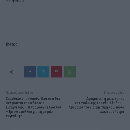
thetoc
Προηγούμενο άρθρο
Επόμενο άρθρο
Σκάνδαλο υποκλοπών: Όλα όσα δεν
Δραματική η μείωση της
θέλησαν να ερευνήσουν οι
κατανάλωσης του ελαιόλαδου –
Εισαγγελείς – Τι γράφουν Τέλλογλου
Αβεβαιότητα για την τιμή του, πόσο
– Τριανταφύλλου για τη μεγάλη
πωλείται σήμερα
συγκάλυψη