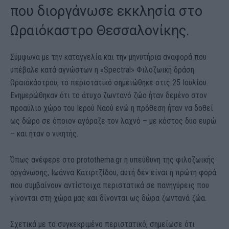
που διοργάνωσε εκκλησία στο
Ωραιόκαστρο Θεσσαλονίκης.
Σύμφωνα με την καταγγελία και την μηνυτήρια αναφορά που
υπέβαλε κατά αγνώστων η «Spectral» Φιλοζωική δράση
Ωραιοκάστρου, το περιστατικό σημειώθηκε στις 25 Ιουλίου.
Ενημερώθηκαν ότι το άτυχο ζωντανό ζώο ήταν δεμένο στον
προαύλιο χώρο του Ιερού Ναού ενώ η πρόθεση ήταν να δοθεί
ως δώρο σε όποιον αγόραζε τον λαχνό – με κόστος δύο ευρώ
– και ήταν ο νικητής.
Όπως ανέφερε στο protothema.gr η υπεύθυνη της φιλοζωικής
οργάνωσης, Ιωάννα Κατιρτζίδου, αυτή δεν είναι η πρώτη φορά
που συμβαίνουν αντίστοιχα περιστατικά σε πανηγύρεις που
γίνονται στη χώρα μας και δίνονται ως δώρα ζωντανά ζώα.
Σχετικά με το συγκεκριμένο περιστατικό, σημείωσε ότι