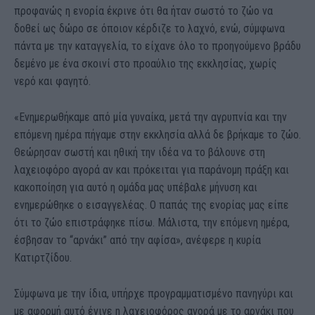
προφανώς η ενορία έκρινε ότι θα ήταν σωστό το ζώο να
δοθεί ως δώρο σε όποιον κέρδιζε το λαχνό, ενώ, σύμφωνα
πάντα με την καταγγελία, το είχανε όλο το προηγούμενο βράδυ
δεμένο με ένα σκοινί στο προαύλιο της εκκλησίας, χωρίς
νερό και φαγητό.
«Ενημερωθήκαμε από μία γυναίκα, μετά την αγρυπνία και την
επόμενη ημέρα πήγαμε στην εκκλησία αλλά δε βρήκαμε το ζώο.
Θεώρησαν σωστή και ηθική την ιδέα να το βάλουνε στη
λαχειοφόρο αγορά αν και πρόκειται για παράνομη πράξη και
κακοποίηση για αυτό η ομάδα μας υπέβαλε μήνυση και
ενημερώθηκε ο εισαγγελέας. Ο παπάς της ενορίας μας είπε
ότι το ζώο επιστράφηκε πίσω. Μάλιστα, την επόμενη ημέρα,
έσβησαν το “αρνάκι” από την αφίσα», ανέφερε η κυρία
Κατιρτζίδου.
Σύμφωνα με την ίδια, υπήρχε προγραμματισμένο πανηγύρι και
με αφορμή αυτό έγινε η λαχειοφόρος αγορά με το αρνάκι που