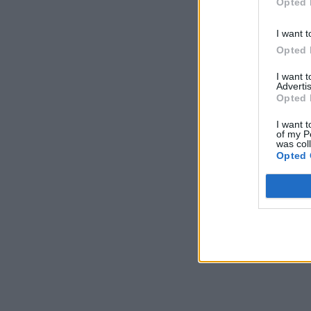
Opted 
I want t
Opted 
I want 
Advertis
Opted 
I want t
of my P
was col
Opted 