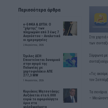
Περισσότερα άρθρα
e-ΕΦΚΑ & ΔΥΠΑ: Ο
“χάρτης” των
πληρωμών από 3 έως 7
Αυγούστου – Αναλυτικά
Στα χαρτιά
οι ημερομηνίες
των συνταξι
2 Αυγούστου, 2026
Σύμφωνα με
Όμιλος ΔΕΗ:
Επεκτείνεται δυναμικά
συνταξιούχω
στην αγορά της
Πολωνίας με
χαρτοφυλάκιο ΑΠΕ
«Τις ακούμε
277,3 MW
τον Σεπτέμβ
1 Αυγούστου, 2026
Κυριάκος Μητσοτάκης:
Τα σενάρια
Αυξάνεται στα 6.000
– Μειώνοντ
ευρώ το αφορολόγητο
όριο στα
φιλοδωρήματα