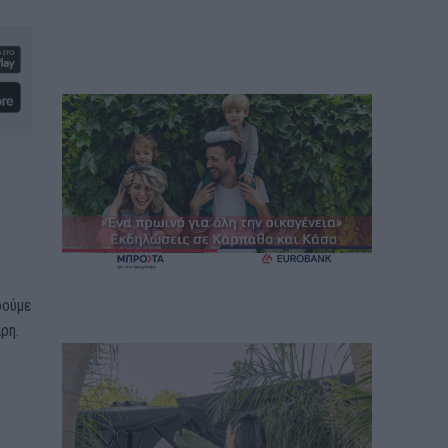
δούμε
ρη.