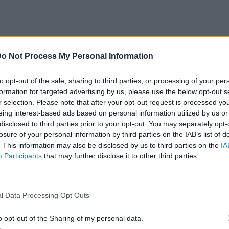
o Not Process My Personal Information
οποίηση
to opt-out of the sale, sharing to third parties, or processing of your per
formation for targeted advertising by us, please use the below opt-out s
θρο
Επόμενο
r selection. Please note that after your opt-out request is processed y
 άγρια!» η Ελληνίδα «Θέα»:
Ταξί: «Κληρώνει» για να πληρ
eing interest-based ads based on personal information utilized by us or
ες από τις διακοπές της
όλοι οι πελάτες με 
disclosed to third parties prior to your opt-out. You may separately opt-
ωσιάζουν
losure of your personal information by third parties on the IAB’s list of
. This information may also be disclosed by us to third parties on the
IA
Participants
that may further disclose it to other third parties.
l Data Processing Opt Outs
o opt-out of the Sharing of my personal data.