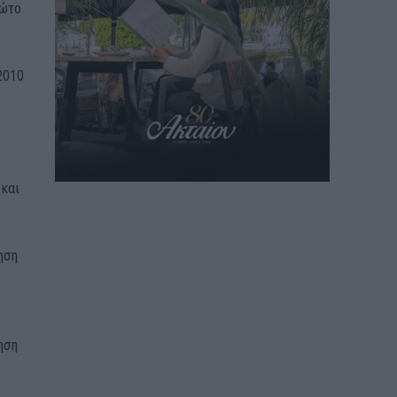
ρώτο
2010
 και
ηση
ηση