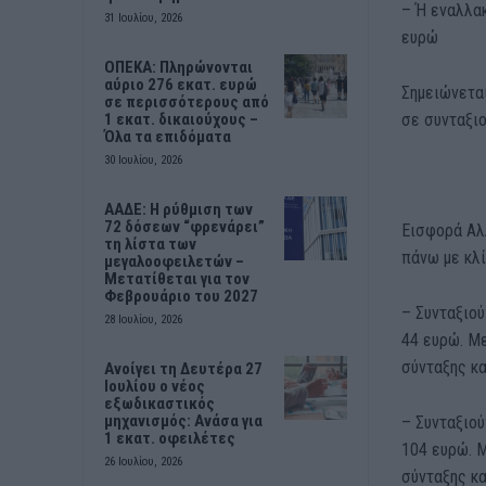
– Ή εναλλακ
31 Ιουλίου, 2026
ευρώ
ΟΠΕΚΑ: Πληρώνονται
αύριο 276 εκατ. ευρώ
Σημειώνετα
σε περισσότερους από
σε συνταξιο
1 εκατ. δικαιούχους –
Όλα τα επιδόματα
30 Ιουλίου, 2026
ΑΑΔΕ: Η ρύθμιση των
72 δόσεων “φρενάρει”
Εισφορά Αλ
τη λίστα των
πάνω με κλί
μεγαλοοφειλετών –
Μετατίθεται για τον
Φεβρουάριο του 2027
– Συνταξιού
28 Ιουλίου, 2026
44 ευρώ. Με
σύνταξης κα
Ανοίγει τη Δευτέρα 27
Ιουλίου ο νέος
εξωδικαστικός
μηχανισμός: Ανάσα για
– Συνταξιού
1 εκατ. οφειλέτες
104 ευρώ. Μ
26 Ιουλίου, 2026
σύνταξης κ