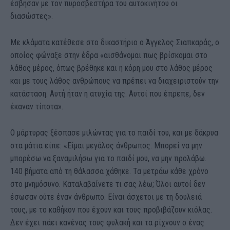
έσβησαν με τον πυροσβεστήρα του αυτοκινήτου οι
διασώστες».
Με κλάματα κατέθεσε στο δικαστήριο ο Άγγελος Σιαπκαράς, ο
οποίος φώναξε στην έδρα «αισθάνομαι πως βρίσκομαι στο
λάθος μέρος, όπως βρέθηκε και η κόρη μου στο λάθος μέρος
και με τους λάθος ανθρώπους να πρέπει να διαχειριστούν την
κατάσταση. Αυτή ήταν η ατυχία της. Αυτοί που έπρεπε, δεν
έκαναν τίποτα».
Ο μάρτυρας ξέσπασε μιλώντας για το παιδί του, και με δάκρυα
στα μάτια είπε: «Είμαι μεγάλος άνθρωπος. Μπορεί να μην
μπορέσω να ξαναμιλήσω για το παιδί μου, να μην προλάβω.
140 βήματα από τη θάλασσα χάθηκε. Τα μετράω κάθε χρόνο
στο μνημόσυνο. Καταλαβαίνετε τι σας λέω; Όλοι αυτοί δεν
έσωσαν ούτε έναν άνθρωπο. Είναι άσχετοι με τη δουλειά
τους, με το καθήκον που έχουν και τους προβιβάζουν κιόλας.
Δεν έχει πάει κανένας τους φυλακή και τα ρίχνουν ο ένας