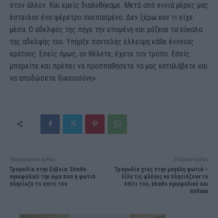
στον άλλον. Και εμείς διαλυθήκαμε. Μετά από εννιά μέρες μας
έστειλαν ένα φέρετρο σκεπασμένο. Δεν ξέρω καν τι είχε
μέσα. Ο αδελφός της πήγε την επομένη και μάζευε τα κόκαλα
της αδελφής του. Υπήρξε παντελής έλλειψη κάθε έννοιας
κράτους. Εσείς όμως, αν θέλετε, έχετε τον τρόπο. Εσείς
μπορείτε και πρέπει να προσπαθήσετε να μας καταλάβετε και
να αποδώσετε δικαιοσύνη».
Προηγούμενο άρθρο
Επόμενο άρθρο
Τραγωδία στην Εύβοια: Έπαθε
Τραγωδία χτες στην μεγάλη φωτιά –
εγκεφαλικό την ώρα που η φωτιά
Είδε τις φλόγες να πλησιάζουν το
πλησίαζε το σπιτι του
σπίτι του, έπαθε εγκεφαλικό και
πέθανε