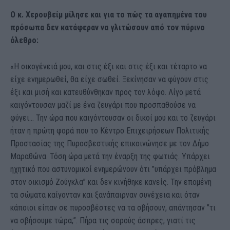
Ο κ. Χερουβείμ μίλησε και για το πώς τα αγαπημένα του
πρόσωπα δεν κατάφεραν να γλιτώσουν από τον πύρινο
όλεθρο:
«Η οικογένειά μου, και στις έξι και στις έξι και τέταρτο να
είχε ενημερωθεί, θα είχε σωθεί. Ξεκίνησαν να φύγουν στις
έξι και μισή και κατευθύνθηκαν προς τον λόφο. Λίγο μετά
καιγόντουσαν μαζί με ένα ζευγάρι που προσπαθούσε να
φύγει… Την ώρα που καιγόντουσαν οι δικοί μου και το ζευγάρι
ήταν η πρώτη φορά που το Κέντρο Επιχειρήσεων Πολιτικής
Προστασίας της Πυροσβεστικής επικοινώνησε με τον Δήμο
Μαραθώνα. Τόση ώρα μετά την έναρξη της φωτιάς. Υπάρχει
ηχητικό που αστυνομικοί ενημερώνουν ότι ”υπάρχει πρόβλημα
στον οικισμό Ζούγκλα” και δεν κινήθηκε κανείς. Την επομένη
τα σώματα καίγονταν και ξανάπαιρναν συνέχεια και όταν
κάποιοι είπαν σε πυροσβέστες να τα σβήσουν, απάντησαν ”τι
να σβήσουμε τώρα;”. Πήρα τις σορούς άσπρες, γιατί τις