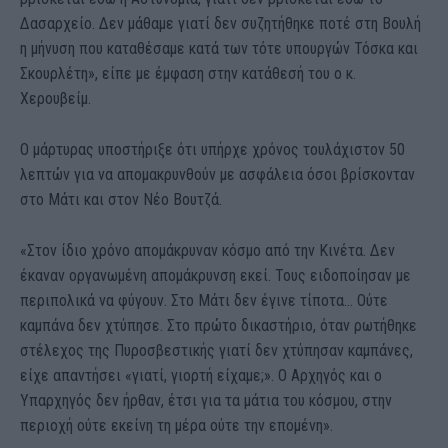
Δασαρχείο. Δεν μάθαμε γιατί δεν συζητήθηκε ποτέ στη Βουλή
η μήνυση που καταθέσαμε κατά των τότε υπουργών Τόσκα και
Σκουρλέτη», είπε με έμφαση στην κατάθεσή του ο κ.
Χερουβείμ.
Ο μάρτυρας υποστήριξε ότι υπήρχε χρόνος τουλάχιστον 50
λεπτών για να απομακρυνθούν με ασφάλεια όσοι βρίσκονταν
στο Μάτι και στον Νέο Βουτζά.
«Στον ίδιο χρόνο απομάκρυναν κόσμο από την Κινέτα. Δεν
έκαναν οργανωμένη απομάκρυνση εκεί. Τους ειδοποίησαν με
περιπολικά να φύγουν. Στο Μάτι δεν έγινε τίποτα… Ούτε
καμπάνα δεν χτύπησε. Στο πρώτο δικαστήριο, όταν ρωτήθηκε
στέλεχος της Πυροσβεστικής γιατί δεν χτύπησαν καμπάνες,
είχε απαντήσει «γιατί, γιορτή είχαμε;». Ο Αρχηγός και ο
Υπαρχηγός δεν ήρθαν, έτσι για τα μάτια του κόσμου, στην
περιοχή ούτε εκείνη τη μέρα ούτε την επομένη».