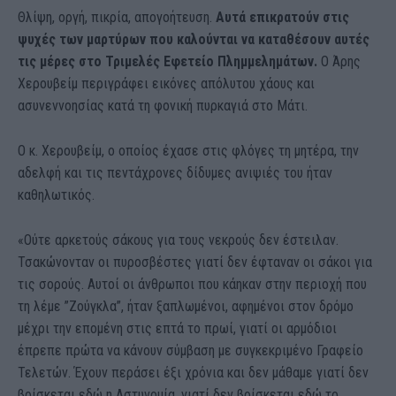
Θλίψη, οργή, πικρία, απογοήτευση.
Αυτά επικρατούν στις
ψυχές των μαρτύρων που καλούνται να καταθέσουν αυτές
τις μέρες στο Τριμελές Εφετείο Πλημμελημάτων.
Ο Άρης
Χερουβείμ περιγράφει εικόνες απόλυτου χάους και
ασυνεννοησίας κατά τη φονική πυρκαγιά στο Μάτι.
Ο κ. Χερουβείμ, ο οποίος έχασε στις φλόγες τη μητέρα, την
αδελφή και τις πεντάχρονες δίδυμες ανιψιές του ήταν
καθηλωτικός.
«Ούτε αρκετούς σάκους για τους νεκρούς δεν έστειλαν.
Τσακώνονταν οι πυροσβέστες γιατί δεν έφταναν οι σάκοι για
τις σορούς. Αυτοί οι άνθρωποι που κάηκαν στην περιοχή που
τη λέμε ”Ζούγκλα”, ήταν ξαπλωμένοι, αφημένοι στον δρόμο
μέχρι την επομένη στις επτά το πρωί, γιατί οι αρμόδιοι
έπρεπε πρώτα να κάνουν σύμβαση με συγκεκριμένο Γραφείο
Τελετών. Έχουν περάσει έξι χρόνια και δεν μάθαμε γιατί δεν
βρίσκεται εδώ η Αστυνομία, γιατί δεν βρίσκεται εδώ το