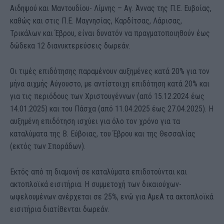
Αιδηψού και Μαντουδίου- Λίμνης – Αγ. Άννας της Π.Ε. Ευβοίας,
καθώς και στις Π.Ε. Μαγνησίας, Καρδίτσας, Λάρισας,
Τρικάλων και Έβρου, είναι δυνατόν να πραγματοποιηθούν έως
δώδεκα 12 διανυκτερεύσεις δωρεάν.
Οι τιμές επιδότησης παραμένουν αυξημένες κατά 20% για τον
μήνα αιχμής Αύγουστο, με αντίστοιχη επιδότηση κατά 20% και
για τις περιόδους των Χριστουγέννων (από 15.12.2024 έως
14.01.2025) και του Πάσχα (από 11.04.2025 έως 27.04.2025). Η
αυξημένη επιδότηση ισχύει για όλο τον χρόνο για τα
καταλύματα της Β. Εύβοιας, του Έβρου και της Θεσσαλίας
(εκτός των Σποράδων).
Εκτός από τη διαμονή σε καταλύματα επιδοτούνται και
ακτοπλοϊκά εισιτήρια. Η συμμετοχή των δικαιούχων-
ωφελουμένων ανέρχεται σε 25%, ενώ για ΑμεΑ τα ακτοπλοϊκά
εισιτήρια διατίθενται δωρεάν.