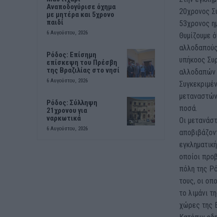
Αναποδογύρισε όχημα
20χρονος Σύ
με μητέρα και 5χρονο
παιδί
53χρονος η
6 Αυγούστου, 2026
Θυμίζουμε ό
αλλοδαπούς 
Ρόδος: Επίσημη
υπήκοος Συρ
επίσκεψη του Πρέσβη
της Βραζιλίας στο νησί
αλλοδαπών μ
6 Αυγούστου, 2026
Συγκεκριμέν
μεταναστών
Ρόδος: Σύλληψη
ποσά.
21χρονου για
ναρκωτικά
Οι μετανάστ
6 Αυγούστου, 2026
αποβιβάζοντ
εγκληματική
οποίοι προβ
πόλη της Ρό
τους, οι οπ
το λιμάνι τ
χώρες της 