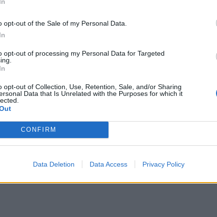
In
ο οποίος υπηρετεί τη
Δήμος Τήλου και Περιφέρεια Κρ
ή του θητεία στη Ρόδο,
οι νικητές του διαγων
o opt-out of the Sale of my Personal Data.
ύμιο γεμιστήρες
«Ευρωπαϊκά Βραβεία Προώθηση
In
ού όπλου!
Επιχειρηματικότητας 2
to opt-out of processing my Personal Data for Targeted
ing.
In
o opt-out of Collection, Use, Retention, Sale, and/or Sharing
ersonal Data that Is Unrelated with the Purposes for which it
lected.
Out
CONFIRM
Data Deletion
Data Access
Privacy Policy