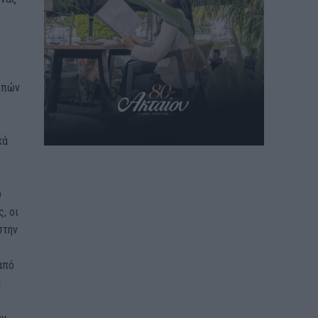
οιπών
κά
ω
, οι
στην
από
ε