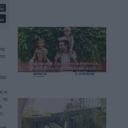
κής
τος
.000
ς κι
, της
υ,
ής
ένας