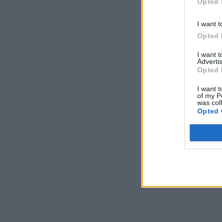
Opted 
Φαντάρος, 
στρατιωτικ
I want t
πήρε … ενθ
Opted 
στρατιωτικ
I want 
Advertis
Opted 
I want t
of my P
was col
Opted 