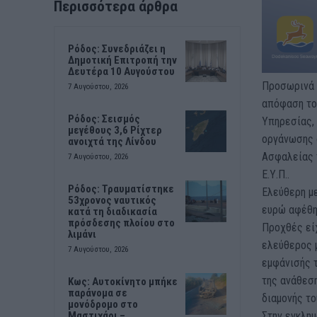
Περισσότερα άρθρα
Ρόδος: Συνεδριάζει η
Δημοτική Επιτροπή την
Δευτέρα 10 Αυγούστου
Προσωρινά 
7 Αυγούστου, 2026
απόφαση το
Ρόδος: Σεισμός
Υπηρεσίας, 
μεγέθους 3,6 Ρίχτερ
οργάνωσης 
ανοιχτά της Λίνδου
Ασφαλείας 
7 Αυγούστου, 2026
Ε.Υ.Π..
Ρόδος: Τραυματίστηκε
Ελεύθερη με
53χρονος ναυτικός
ευρώ αφέθη
κατά τη διαδικασία
πρόσδεσης πλοίου στο
Προχθές εί
λιμάνι
ελεύθερος 
7 Αυγούστου, 2026
εμφάνισής τ
της ανάθεση
Kως: Αυτοκίνητο μπήκε
παράνομα σε
διαμονής το
μονόδρομο στο
Στην εγκλημ
Μαστιχάρι –