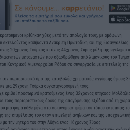
κρατούμενοι κρίθηκαν χθες μετά την απολογία τους, με ομόφωνη
υ εκτελούντος καθήκοντα Ανακριτή Πρωτοδίκη και της Εισαγγελέως
ένας 20χρονος Τούρκος κι ένας 44χρονος Σύρος μέλη της εγκληματι
διακινητών μεταναστών που εξαρθρώθηκε από λιμενικούς του Τμήμα
του Κεντρικού Λιμεναρχείου Ρόδου σε συνεργασία με επιτελείς της
 τον περιοριστικό όρο της καταβολής χρηματικής εγγύησης ύψους 3
κε μια 29χρονη Τούρκα συγκατηγορούμενή τους.
χε κριθεί προσωρινά κρατούμενος ένας 32χρονος υπήκοος Μολδαβία
με τους περιοριστικούς όρους της απαγόρευσης εξόδου από τη χώρα
ου μια φορά κάθε μήνα στο αστυνομικό τμήμα του τόπου κατοικίας το
ς της επιμέλειάς του στον επιμελητή ανηλίκων και της υποχρεωτικ
υ με την μητέρα του στην Αθήνα ένας 16χρονος Σύρος.
ατική οργάνωση συμμετέχουν, όπως έγραψε η «δημοκρατική», ακόμη 