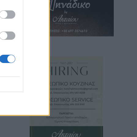
ήτης,
ισμού
ς της
024!»