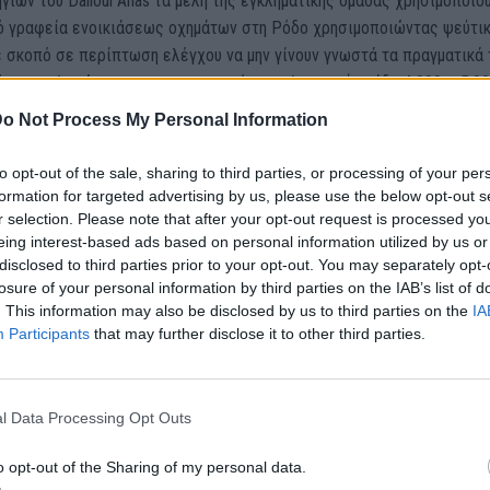
γιών του Dalloul Anas τα μέλη της εγκληματικής ομάδας χρησιμοποιο
ό γραφεία ενοικιάσεως οχημάτων στη Ρόδο χρησιμοποιώντας ψεύτι
ε σκοπό σε περίπτωση ελέγχου να μην γίνουν γνωστά τα πραγματικά 
μενοι πληρώνουν στην συγκεκριμένη εγκληματική ομάδα 4.000 – 5.0
ος για την μεταφορά με σκάφος από την Τουρκία στη Ρόδο, 200 ευρώ
o Not Process My Personal Information
α την μεταφορά με οχήματα από τις ακτές της Ρόδου στα προσωρινά
(safe houses) και 30 ευρώ έκαστος για κάθε ημέρα παραμονής τους 
to opt-out of the sale, sharing to third parties, or processing of your per
ouses).
formation for targeted advertising by us, please use the below opt-out s
 χειρίζονται οι δικηγόροι κ.κ. Στέλιος Αλεξανδρής και Πολυξένη
r selection. Please note that after your opt-out request is processed y
eing interest-based ads based on personal information utilized by us or
.
disclosed to third parties prior to your opt-out. You may separately opt-
losure of your personal information by third parties on the IAB’s list of
mokratiki.gr
. This information may also be disclosed by us to third parties on the
IA
Participants
that may further disclose it to other third parties.
οποίηση
l Data Processing Opt Outs
o opt-out of the Sharing of my personal data.
θρο
Επόμενο