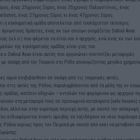
ρος, ένας 25χρονος Σύρος, ένας 35χρονος Παλαιστίνιος,, ένας
μεδαπός, ένας 27χρονος Σύρος κι ένας 47χρονος Σύρος.
τι η εγκληματική ομάδα αποτελείται από τουλάχιστον τέσσερις
άγνωστους δράστες, ένας εκ των οποίων ονομάζεται Dalloul Anas
ίας (α.λ.σ.) που φέρεται να είναι και ο αρχηγός, ενώ ένας εκ των λ
ελών της εγκληματικής ομάδας είναι γιος του.
α ο Dalloul Anas είναι αυτός που οργανώνει-συντονίζει μεταφορές
 με σκάφη από την Τουρκία στη Ρόδο αποκομίζοντας μεγάλα χρηματι
ες αφού επιβιβασθούν σε σκάφη από τις τουρκικές ακτές,
αι στις ακτές της Ρόδου, παραλαμβάνονται από τα μέλη της εν λόγ
ς ομάδας, κατόπιν οδηγιών – εντολών του φερόμενου ως αρχηγού της
αίνουν στη μεταφορά τους σε προσωρινά καταλύματα (safe houses) 
δου, αλλά και στην ευρύτερη περιοχή αυτής, με σκοπό την απόκρυψή
οίοι ενδιαφέρονται έναντι αμοιβής να ταξιδέψουν εκ νέου παράνομα 
ης Ρόδου κυρίως προς τον Πειραιά με σκοπό από εκεί να μεταβούν σ
Ευρώπης.