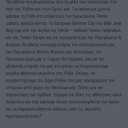
“Θα ήθελα να καλωσορίσω όλα τα μέλη των αποστολών στο
νησί της Ρόδου και στον Όμιλό μας. Για ακόμη μια χρονιά,
φέραμε τη Ρόδο στο επίκεντρο του Ευρωπαϊκού Tennis
Juniors, φιλοξενώντας το European Summer Cup του Billie Jean
King Cup υπό την αιγίδα της ΕΦΟΑ – Hellenic Tennis Federation
και της Tennis Europe και σε συνεργασία με την Περιφέρεια Ν.
Αιγαίου. Θα ήθελα να ευχαριστήσω τον συνδιοργανωτή μας,
την Περιφέρεια Νοτίου Αιγαίου, και ιδιαιτέρως τον
Περιφερειάρχη μας κ. Γιώργο Χατζημάρκο, που με την
αδιάκοπη στήριξη του μας επιτρέπει να διοργανώνουμε
μεγάλα αθλητικά γεγονότα στη Ρόδο. Επίσης, να
ευχαριστήσουμε τον Δήμο Ρόδου που μας παραχώρησε τον
ιστορικό αυτό χώρο της Μεσαιωνικής Πόλης για την
παρουσίαση των ομάδων. Εύχομαι σε όλες τις αθλήτριες καλά
παιχνίδια και σας καλούμε όλους να επισκεφθείτε τον όμιλο
και να παρακολουθήσετε κάποιες από τις αυριανές
πρωταγωνίστριες!”