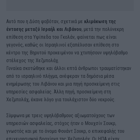
Αυτό που η Δύση φοβόταν, σχετικά με
κλιμάκωση της
έντασης μεταξύ Ισραήλ και Λιβάνου
, μετά την πολύνεκρη
επίθεση στα Υψίπεδα του Γκολάν, φαίνεται πως είναι
γεγονός, καθώς οι Ισραηλινοί εξαπέλυσαν επίθεση στο
κέντρο της Βηρυτού προκειμένου να χτυπήσουν υψηλόβαθμο
στέλεχος της Χεζμπολάχ.
Γυναίκα σκοτώθηκε και άλλοι επτά άνθρωποι τραυματίστηκαν
από το ισραηλινό πλήγμα, ανέφεραν τα δημόσια μέσα
ενημέρωσης του Λιβάνου και μια πηγή προσκείμενη στις
υπηρεσίες ασφαλείας. Άλλη πηγή, προσκείμενη στη
Χεζμπολάχ, έκανε λόγο για τουλάχιστον δύο νεκρούς.
Σύμφωνα με τρεις υψηλόβαθμους αξιωματούχους των
υπηρεσιών ασφαλείας, στόχος ήταν ο Μουχσίν Σουκρ,
γνωστός και με το όνομα Φουάντ Σουκρ, ο επικεφαλής του
επιχειρησιακού βραχίονα της Χεζμπολάχ. Οι ΗΠΑ είχαν