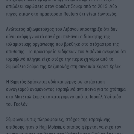
επιβάλει κυρώσεις στον Φουάντ Σουκρ από το 2015. Δύο
πηγές είπαν στο πρακτορείο Reuters ότι είναι ζωντανός.
Ανώτατος αξιωματούχος του Λιβάνου υποστήριξε ότι δεν
είναι ακόμη γνωστό εάν έχει πεθάνει ο διοικητής της
ισλαμιστικής οργάνωσης που βρέθηκε στο στόχαστρο της
επίθεσης. Το πρακτορείο ειδήσεων του Λιβάνου ανέφερε ότι
ισραηλινό πλήγμα είχε στόχο την περιοχή γύρω από το
Συμβούλιο Σούρα της Χεζμπολάχ στη συνοικία Χαρέτ Χρέικ.
Η Βηρυτός βρίσκεται εδώ και μέρες σε κατάσταση
συναγερμού αναμένοντας ισραηλινά αντίποινα για το χτύπημα
στο Ματζτάλ Σαμς στα κατεχόμενα από το Ισραήλ Υψίπεδα
του Γκολάν.
Σύμφωνα με τις πληροφορίες, στόχος της ισραηλινής
επίθεσης ήταν ο Hajj Mohsin, ο οποίος φέρεται να είχε τον