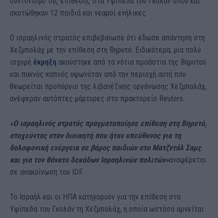
συντονισμό της επίθεσης στα Υψίπεδα του Γκολάν όπου και
σκοτώθηκαν 12 παιδιά και νεαροί ενήλικες.
Ο ισραηλινός στρατός επιβεβαίωσε ότι έδωσε απάντηση στη
Χεζμπολάχ με την επίθεση στη Βηρυτό. Ειδικότερα, μια πολύ
ισχυρή
έκρηξη
ακούστηκε από τα νότια προάστια της Βηρυτού
και πυκνός καπνός υψωνόταν από την περιοχή αυτή που
θεωρείται προπύργιο της λιβανέζικης οργάνωσης Χεζμπολάχ,
ανέφεραν αυτόπτες μάρτυρες στο πρακτορείο Reuters.
«Ο ισραηλινός στρατός πραγματοποίησε επίθεση στη Βηρυτό,
στοχεύντας στον διοικητή που ήταν υπεύθυνος για τη
δολοφονική ενέργεια σε βάρος παιδιών στο Ματζντάλ Σαμς
και για τον θάνατο δεκάδων Ισραηλινών πολιτών»
αναφέρεται
σε ανακοίνωση του IDF.
Το Ισραήλ και οι ΗΠΑ κατηγορούν για την επίθεση στα
Υψίπεδα του Γκολάν τη Χεζμπολάχ, η οποία ωστόσο αρνείται