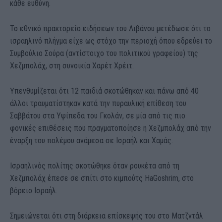
κάθε ευθύνη.
Το εθνικό πρακτορείο ειδήσεων του Λιβάνου μετέδωσε ότι το
ισραηλινό πλήγμα είχε ως στόχο την περιοχή όπου εδρεύει το
Συμβούλιο Σούρα (αντίστοιχο του πολιτικού γραφείου) της
Χεζμπολάχ, στη συνοικία Χαρέτ Χρέιτ.
Υπενθυμίζεται ότι 12 παιδιά σκοτώθηκαν και πάνω από 40
άλλοι τραυματίστηκαν κατά την πυραυλική επίθεση του
Σαββάτου στα Υψίπεδα του Γκολάν, σε μία από τις πιο
φονικές επιθέσεις που πραγματοποίησε η Χεζμπολάχ από την
έναρξη του πολέμου ανάμεσα σε Ισραήλ και Χαμάς.
Ισραηλινός πολίτης σκοτώθηκε όταν ρουκέτα από τη
Χεζμπολάχ έπεσε σε σπίτι στο κιμπούτς HaGoshrim, στο
βόρειο Ισραήλ.
Σημειώνεται ότι στη διάρκεια επίσκεψής του στο Ματζντάλ