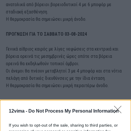
ανατολικά από βόρειοι βορειοδυτικοί 4 με 6 μποφόρ με
σταδιακή εξασθένηση.
Η θερμοκρασία θα σημειώσει μικρή άνοδο.
ΠΡΟΓΝΩΣΗ ΓΙΑ TΟ ΣΑΒΒΑΤΟ 03-08-2024
Γενικά αίθριος καιρός με λίγες νεφώσεις στα κεντρικά και
βόρεια ορεινά τις μεσημβρινές ώρες οπότε στα βόρεια
ορεινά θα εκδηλωθούν τοπικοί όμβροι.
Οι άνεμοι θα πνέουν μεταβλητοί 3 με 4 μποφόρ και στα νότια
πελάγη από δυτικές διευθύνσεις με την ίδια ένταση.
Η θερμοκρασία θα σημειώσει μικρή περαιτέρω άνοδο.
12vima -
Do Not Process My Personal Information
If you wish to opt-out of the sale, sharing to third parties, or