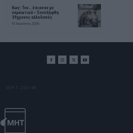
Kως: Τον… έπιασαν με
ναρκωτικά – Συνελήφθη
39χρονος αλλοδαπός
10 Αυγούστου, 2026
Μ.Η.Τ. 232148