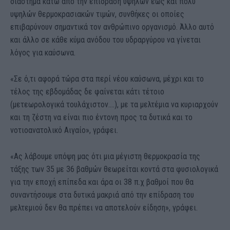
διάστημα κάτω από την επίδραση υψηλών έως και πολύ
υψηλών θερμοκρασιακών τιμών, συνθήκες οι οποίες
επιβαρύνουν σημαντικά τον ανθρώπινο οργανισμό. Άλλο αυτό
και άλλο σε κάθε κύμα ανόδου του υδραργύρου να γίνεται
λόγος για καύσωνα.
«Σε ό,τι αφορά τώρα στα περί νέου καύσωνα, μέχρι και το
τέλος της εβδομάδας δε φαίνεται κάτι τέτοιο
(μετεωρολογικά τουλάχιστον….), με τα μελτέμια να κυριαρχούν
και τη ζέστη να είναι πιο έντονη προς τα δυτικά και το
νοτιοανατολικό Αιγαίο», γράφει.
«Ας λάβουμε υπόψη μας ότι μια μέγιστη θερμοκρασία της
τάξης των 35 με 36 βαθμών θεωρείται κοντά στα φυσιολογικά
για την εποχή επίπεδα και άρα οι 38 π.χ βαθμοί που θα
συναντήσουμε στα δυτικά μακριά από την επίδραση του
μελτεμιού δεν θα πρέπει να αποτελούν είδηση», γράφει.