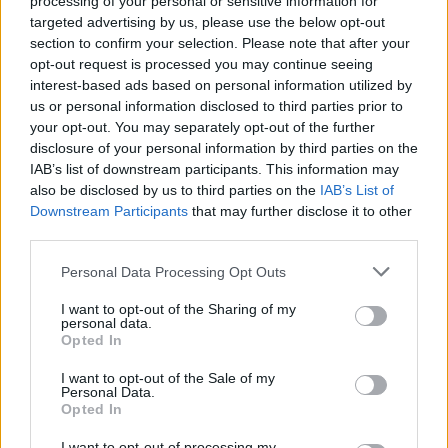
processing of your personal or sensitive information for
Προηγούμενο άρθρο
Επόμενο άρθρο
targeted advertising by us, please use the below opt-out
Γιατί κλαίμε κατά τη διάρκεια ή
Πριν μία ώρα μαθεύτηκε και
section to confirm your selection. Please note that after your
μετά το σeξ;
επίσημα: Κακά μαντάτα για τους
Έλληνες που είναι κάτω των 65
opt-out request is processed you may continue seeing
χρονών
interest-based ads based on personal information utilized by
us or personal information disclosed to third parties prior to
your opt-out. You may separately opt-out of the further
disclosure of your personal information by third parties on the
IAB’s list of downstream participants. This information may
also be disclosed by us to third parties on the
IAB’s List of
Downstream Participants
that may further disclose it to other
third parties.
Personal Data Processing Opt Outs
I want to opt-out of the Sharing of my
personal data.
Opted In
I want to opt-out of the Sale of my
Personal Data.
Opted In
I want to opt-out of processing my