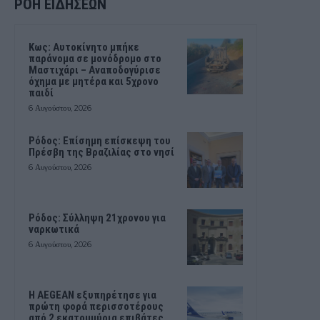
ΡΟΗ ΕΙΔΗΣΕΩΝ
Kως: Αυτοκίνητο μπήκε
παράνομα σε μονόδρομο στο
Μαστιχάρι – Αναποδογύρισε
όχημα με μητέρα και 5χρονο
παιδί
6 Αυγούστου, 2026
Ρόδος: Επίσημη επίσκεψη του
Πρέσβη της Βραζιλίας στο νησί
6 Αυγούστου, 2026
Ρόδος: Σύλληψη 21χρονου για
ναρκωτικά
6 Αυγούστου, 2026
Η AEGEAN εξυπηρέτησε για
πρώτη φορά περισσοτέρους
από 2 εκατομμύρια επιβάτες