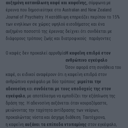
αυξημένη κατανάλωση καφέ και καφεΐνης,
σύμφωνα με
έρευνα που δημοσιεύτηκε στο Australian and New Zealand
Journal of Psychiatry. Η κατάθλιψη επηρεάζει περίπου το 15%
των ενηλίκων σε χώρες υψηλού εισοδήματος και ένα
αυξημένο ποσοστό της έρευνας δείχνει ότι συνδέεται με
διάφορους τρόπους ζωής και διατροφικούς παράγοντες
Ο καφές δεν προκαλεί αρρυθμία
Η καφεΐνη επιδρά στον
ανθρώπινο εγκέφαλο
Όσον αφορά στη συνήθεια του
καφέ, οι ειδικοί αναφέρουν ότι η καφεΐνη επιδρά στον
ανθρώπινο εγκέφαλο με δύο τρόπους:
μιμείται την
αδενοσίνη
και
συνδέεται με τους υποδοχείς της στον
εγκέφαλο
, με αποτέλεσμα να εμποδίζει την εξάπλωση της
δράση της. Η αδενοσίνη αυξάνεται όταν κουραζόμαστε,
μειώνοντας την ταχύτητα αντίδρασης των νεύρων,
προκαλώντας νύστα και άσχημη διάθεση. Ταυτόχρονα,
η καφεΐνη
αυξάνει τα επίπεδα ντοπαμίνης
στον εγκέφαλο,