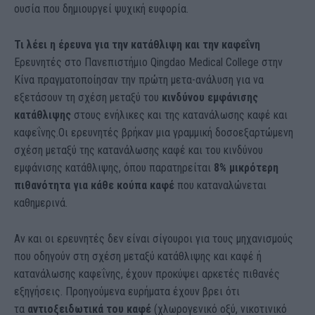
ουσία που δημιουργεί ψυχική ευφορία.
Τι λέει η έρευνα για την κατάθλιψη και την καφεΐνη
Ερευνητές στο Πανεπιστήμιο Qingdao Medical College στην
Κίνα πραγματοποίησαν την πρώτη μετα-ανάλυση για να
εξετάσουν τη σχέση μεταξύ του
κινδύνου εμφάνισης
κατάθλιψης
στους ενήλικες και της κατανάλωσης καφέ και
καφεΐνης.Οι ερευνητές βρήκαν μια γραμμική δοσοεξαρτώμενη
σχέση μεταξύ της κατανάλωσης καφέ και του κινδύνου
εμφάνισης κατάθλιψης, όπου παρατηρείται
8% μικρότερη
πιθανότητα για κάθε κούπα καφέ
που καταναλώνεται
καθημερινά.
Αν και οι ερευνητές δεν είναι σίγουροι για τους μηχανισμούς
που οδηγούν στη σχέση μεταξύ κατάθλιψης και καφέ ή
κατανάλωσης καφεΐνης, έχουν προκύψει αρκετές πιθανές
εξηγήσεις. Προηγούμενα ευρήματα έχουν βρει ότι
τα
αντιοξειδωτικά του καφέ
(χλωρογενικό οξύ, νικοτινικό