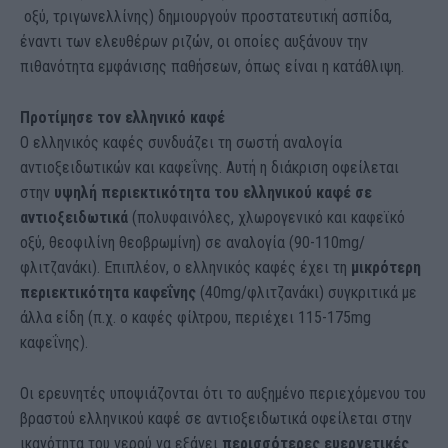
οξύ, τριγωνελλίνης) δημιουργούν προστατευτική ασπίδα,
έναντι των ελευθέρων ριζών, οι οποίες αυξάνουν την
πιθανότητα εμφάνισης παθήσεων, όπως είναι η κατάθλιψη.
Προτίμησε τον ελληνικό καφέ
Ο ελληνικός καφές
συνδυάζει τη σωστή αναλογία
αντιοξειδωτικών και καφεΐνης. Αυτή η διάκριση οφείλεται
στην
υψηλή περιεκτικότητα του ελληνικού καφέ σε
αντιοξειδωτικά
(πολυφαινόλες, χλωρογενικό και καφεϊκό
οξύ, θεοφιλίνη θεοβρωμίνη) σε αναλογία (90-110mg/
φλιτζανάκι). Επιπλέον, ο ελληνικός καφές έχει τη
μικρότερη
περιεκτικότητα καφεΐνης
(40mg/φλιτζανάκι) συγκριτικά με
άλλα είδη (π.χ. ο καφές φίλτρου, περιέχει 115-175mg
καφεΐνης).
Oι ερευνητές υποψιάζονται ότι το αυξημένο περιεχόμενου του
βραστού ελληνικού καφέ σε αντιοξειδωτικά οφείλεται στην
ικανότητα του νερού να εξάγει
περισσότερες ευεργετικές