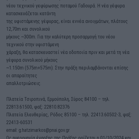
νέου τεχνικού γεφύρωσης ποταμού Γαδουρά. Η νέα γέφυρα
κατασκευάζεται κατάντη
της υφιστάμενης γέφυρας, είναι εννέα ανοιγμάτων, πλάτους
12,70m και συνολικού
μήκους ~300m. Για την καλύτερη προσαρμογή του νέου
τεχνικού στην υφιστάμενη
χάραξη, θα κατασκευαστεί νέα οδοποιία πριν και μετά τη νέα
γέφυρα συνολικού μήκους
~1.150m (575m+575m). Στην πράξη περιλαμβάνονται επίσης
οι απαραίτητες
απαλλοτριώσεις.
Πλατεία Τσιροπινά, Ερμούπολη, Σύρος 84100 – τηλ.
22813.61500, φαξ: 22810.82376
Πλατεία Ελευθερίας, Ρόδος 85100 – τηλ. 22413.60502-3, φαξ:
22413-60531
email: g.hatzimarkos@pnai.gov.gr
Ως ημερομηνία έναρξης της Πράξης ορίζεται η 01/10/2024 και