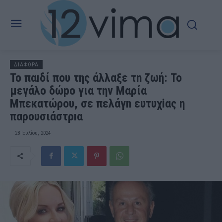
ΔΙΑΦΟΡΑ
Το παıδί που της άλλαξε τn ζωή: Το
μεγάλο δώpο για την Μαρία
Μπεκατώρου, σε πελάγn ευτυχiας η
παρουσιάστρıα
28 Ιουλίου, 2024