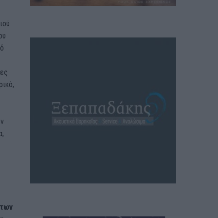
ιού
ου
πό
σες
ρικό,
υν
α,
 των