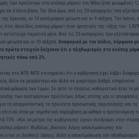
τιμές των προϊόντων στα σούπερ μάρκετ τον Μάιο ήταν μειωμένες 1
ρο σε ετήσια βάση. Την ίδια ώρα, από τις 23 κατηγορίες που εξετάσ
 της έρευνας, οι 14 κατέγραψαν μείωση και οι 9 αύξηση. Τον Ιούνιο, 
 στις αλυσίδες σούπερ μάρκετ ήταν αρνητικός της τάξης του -1,92
ν αντίστοιχο περυσινό μήνα. Από τις 23 κατηγορίες που εξετάστηκαν
αν μείωση και οι 10 αύξηση.
Αναφορικά με τον Ιούλιο, σύμφωνα με
 τα πρώτα στοιχεία δείχνουν ότι ο πληθωρισμός στα σούπερ μάρ
ρνητικός πάνω από 2%.
ώντας στο ΑΠΕ-ΜΠΕ επισημαίνει ότι η κυβέρνηση έχει λάβει διάφορ
οία, άλλα σε μεγαλύτερο και άλλα σε μικρότερο βαθμό, επηρέασαν
αποκλιμάκωση των τιμών. Σε αυτό το πλαίσιο, καθοριστικό ήταν το μ
ρυνσης των ανατιμήσεων προϊόντων, όπως επίσης και οι αποφάσεις
για τα απορρυπαντικά, τα προϊόντα προσωπικής περιποίησης και τα
 σπιτιού όπου με νομοθετική παρέμβαση μειώθηκε η προτεινόμενη τι
τά 15%.
«Και τα μέτρα της κυβέρνησης έχουν συνδράμει στην πτώση
σούπερ μάρκετ. Βεβαίως, βασικός λόγος αποκλιμάκωσης του
 είναι οι διεθνείς τάσεις, διότι η αποκλιμάκωση του πληθωρισμού