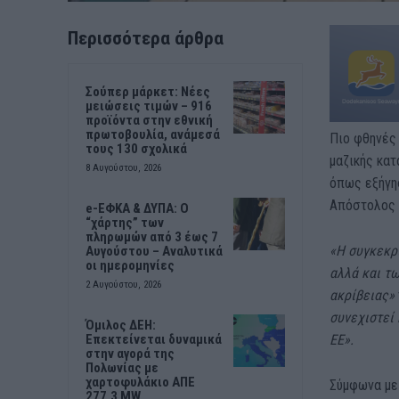
Περισσότερα άρθρα
Σούπερ μάρκετ: Νέες
μειώσεις τιμών – 916
προϊόντα στην εθνική
πρωτοβουλία, ανάμεσά
Πιο φθηνές 
τους 130 σχολικά
μαζικής κα
8 Αυγούστου, 2026
όπως εξήγη
Απόστολος 
e-ΕΦΚΑ & ΔΥΠΑ: Ο
“χάρτης” των
πληρωμών από 3 έως 7
«Η συγκεκρ
Αυγούστου – Αναλυτικά
οι ημερομηνίες
αλλά και τω
2 Αυγούστου, 2026
ακρίβειας»
συνεχιστεί 
Όμιλος ΔΕΗ:
ΕΕ».
Επεκτείνεται δυναμικά
στην αγορά της
Πολωνίας με
χαρτοφυλάκιο ΑΠΕ
Σύμφωνα με
277,3 MW