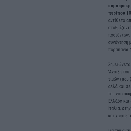
συμπέρασμα
περίπου 10
αντίθετο απ
σταθμίζοντα
προϊόντων. 
συνάντηση μ
παραπάνω ζη
Σημειώνετα
‘Ανοιξη το
τιμών (που 
αλλά και σε
του νοικοκυ
Ελλάδα και 
Ιταλία, στη
και χωρίς τ
Για την ανά