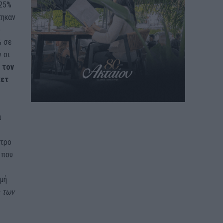
,25%
τηκαν
ο
% σε
 οι
 τον
κετ
α
έτρο
 που
μή
 των