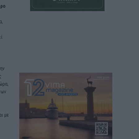
όρο
α,
εί
την
ς
ώρα,
των
αι με