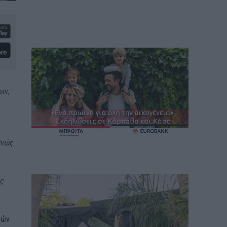
ιν,
θνώς
ς
θών