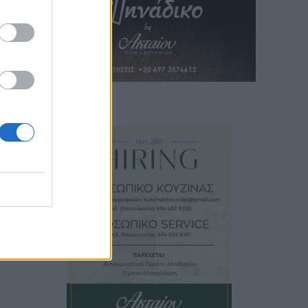
ο
 το
ύρος
τη
ει σε
σης,
ι η
ρει
. Η
δύο
ό με
είναι