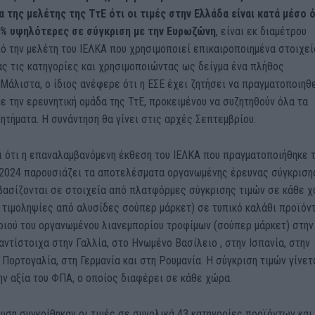
 της μελέτης της ΤτΕ ότι οι τιμές στην Ελλάδα είναι κατά μέσο 
% υψηλότερες σε σύγκριση με την Ευρωζώνη
, είναι εκ διαμέτρου
ό την μελέτη του ΙΕΛΚΑ που χρησιμοποιεί επικαιροποιημένα στοιχεί
ς τις κατηγορίες και χρησιμοποιώντας ως δείγμα ένα πλήθος
Μάλιστα, ο ίδιος ανέφερε ότι η ΕΣΕ έχει ζητήσει να πραγματοποιηθ
ε την ερευνητική ομάδα της ΤτΕ, προκειμένου να συζητηθούν όλα τα
τήματα. Η συνάντηση θα γίνει στις αρχές Σεπτεμβρίου.
ι ότι η επαναλαμβανόμενη έκθεση του ΙΕΛΚΑ που πραγματοποιήθηκε 
υ 2024 παρουσιάζει τα αποτελέσματα οργανωμένης έρευνας σύγκριση
βασίζονται σε στοιχεία από πλατφόρμες σύγκρισης τιμών σε κάθε χ
 τιμοληψίες από αλυσίδες σούπερ μάρκετ) σε τυπικό καλάθι προϊόν
ριού του οργανωμένου λιανεμπορίου τροφίμων (σούπερ μάρκετ) στην
αντίστοιχα στην Γαλλία, στο Ηνωμένο Βασίλειο , στην Ισπανία, στην
ν Πορτογαλία, στη Γερμανία και στη Ρουμανία. Η σύγκριση τιμών γίνετ
ην αξία του ΦΠΑ, ο οποίος διαφέρει σε κάθε χώρα.
λυση συγκρίθηκαν οι τιμές σε συνολικά 43 κατηγορίες προϊόντων και