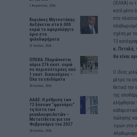
(ΙΕΛΚΑ) οι 
1 Αυγούστου, 2026
κατά μέσο ό
στο πλαίσιο
Κυριάκος Μητσοτάκης:
Αυξάνεται στα 6.000
πληθωρισμός
ευρώ το αφορολόγητο
σχέση με το
όριο στα
φιλοδωρήματα
13 κατέγραψ
31 Ιουλίου, 2026
κ. Πεταλά,
θα είναι α
ΟΠΕΚΑ: Πληρώνονται
αύριο 276 εκατ. ευρώ
σε περισσότερους από
Ο ίδιος μιλ
1 εκατ. δικαιούχους –
Όλα τα επιδόματα
μέτρα τα οπ
30 Ιουλίου, 2026
θετικά την 
της αποθάρ
ΑΑΔΕ: Η ρύθμιση των
ελήφθησαν 
72 δόσεων “φρενάρει”
τη λίστα των
καθαριστικά
μεγαλοοφειλετών –
πώλησης κα
Μετατίθεται για τον
Φεβρουάριο του 2027
τιμών στα 
28 Ιουλίου, 2026
πληθωρισμού