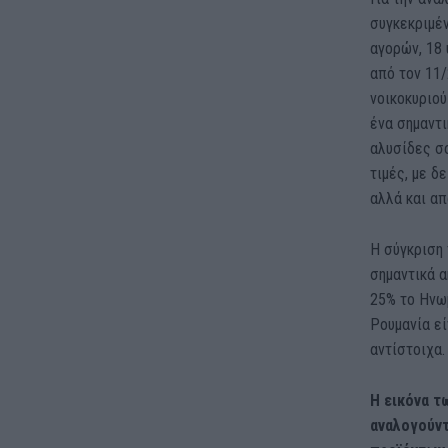
συγκεκριμέ
αγορών, 18 
από τον 11/
νοικοκυριού
ένα σημαντι
αλυσίδες σ
τιμές, με δ
αλλά και απ
Η σύγκριση 
σημαντικά α
25% το Ηνωμ
Ρουμανία εί
αντίστοιχα.
Η εικόνα τ
αναλογούντ