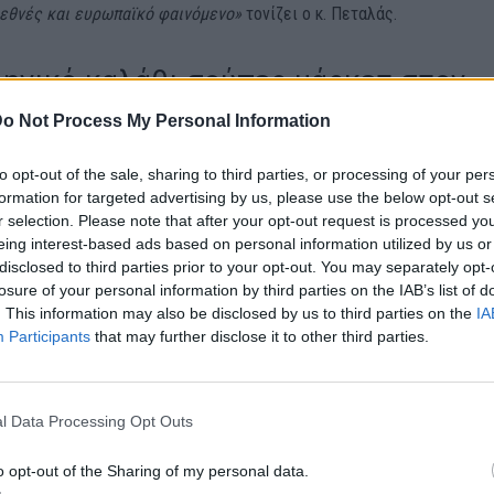
ιεθνές και ευρωπαϊκό φαινόμενο»
τονίζει ο κ. Πεταλάς.
ληνικό καλάθι σούπερ μάρκετ στον
 της ακρίβειας
o Not Process My Personal Information
to opt-out of the sale, sharing to third parties, or processing of your per
ρα, μελέτη της ΤτΕ αποκαλύπτει ότι η Ελλάδα είναι από τις
formation for targeted advertising by us, please use the below opt-out s
ες χώρες της Ευρωζώνης στα επώνυμα τυποποιημένα προϊόντα
r selection. Please note that after your opt-out request is processed y
κετ με τις διαφορές να φτάνουν στο 129% στο ανθρακούχο νερό,
eing interest-based ads based on personal information utilized by us or
λεσμένο καφέ ή στο 56% στο γάλα μακράς διαρκείας. Σύμφωνα με
disclosed to third parties prior to your opt-out. You may separately opt-
τά μέσον όρο, η Ελλάδα είναι ακριβότερη σε σύγκριση με τον μέσ
losure of your personal information by third parties on the IAB’s list of
. This information may also be disclosed by us to third parties on the
IA
ώνης
κατά 10% σε μια γκάμα 41 κατηγοριών επώνυμων τυποποιημένω
Participants
that may further disclose it to other third parties.
Οι υψηλές τιμές αντανακλούν, όπως σημειώνεται στην μελέτη, σε μ
μένη συγκέντρωση στην αγορά των προμηθευτών, όπου
οιούνται μεγάλες πολυεθνικές οι οποίες προμηθεύουν την αγορά με
l Data Processing Opt Outs
προϊόντα, στρεβλώσεις στην αγορά της λιανικής, καθώς και διαφορ
αλωτικές συνήθειες, όπως για παράδειγμα αγορά μικρών συσκευασιώ
o opt-out of the Sharing of my personal data.