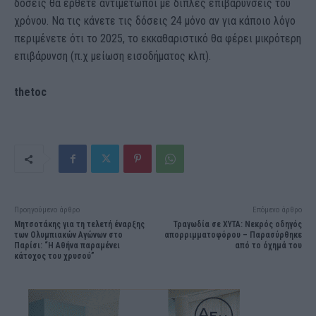
δόσεις θα έρθετε αντιμετώποι με διπλές επιβαρύνσεις του
χρόνου. Να τις κάνετε τις δόσεις 24 μόνο αν για κάποιο λόγο
περιμένετε ότι το 2025, το εκκαθαριστικό θα φέρει μικρότερη
επιβάρυνση (π.χ μείωση εισοδήματος κλπ).
thetoc
Προηγούμενο άρθρο
Επόμενο άρθρο
Μητσοτάκης για τη τελετή έναρξης
Τραγωδία σε ΧΥΤΑ: Νεκρός οδηγός
των Ολυμπιακών Αγώνων στο
απορριμματοφόρου – Παρασύρθηκε
Παρίσι: “Η Αθήνα παραμένει
από το όχημά του
κάτοχος του χρυσού”