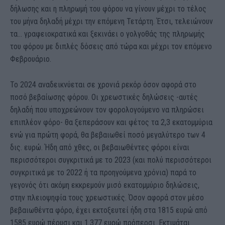
δήλωσης και η πληρωμή του φόρου να γίνουν μέχρι το τέλος
του μήνα δηλαδή μέχρι την επόμενη Τετάρτη. Έτσι, τελειώνουν
τα… γραφειοκρατικά και ξεκινάει ο γολγοθάς της πληρωμής
του φόρου με διπλές δόσεις από τώρα και μέχρι τον επόμενο
Φεβρουάριο.
Το 2024 αναδεικνύεται σε χρονιά ρεκόρ όσον αφορά στο
ποσό βεβαίωσης φόρου. Οι χρεωστικές δηλώσεις -αυτές
δηλαδή που υποχρεώνουν τον φορολογούμενο να πληρώσει
επιπλέον φόρο- θα ξεπεράσουν και φέτος τα 2,3 εκατομμύρια
ενώ για πρώτη φορά, θα βεβαιωθεί ποσό μεγαλύτερο των 4
δις. ευρώ. Ήδη από χθες, οι βεβαιωθέντες φόροι είναι
περισσότεροι συγκριτικά με το 2023 (και πολύ περισσότεροι
συγκριτικά με το 2022 ή τα προηγούμενα χρόνια) παρά το
γεγονός ότι ακόμη εκκρεμούν μισό εκατομμύριο δηλώσεις,
στην πλειοψηφία τους χρεωστικές. Όσον αφορά στον μέσο
βεβαιωθέντα φόρο, έχει εκτοξευτεί ήδη στα 1815 ευρώ από
1585 ευρώ πέρυσι και 1.377 ευρώ πρόπερσι. Εκτιμάται