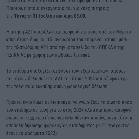
Πρόκειται για την ηλεκτρονική πλατφόρμα Α21 – Επίδομα
Παιδιού, η οποία ενεργοποιείται για νέες αιτήσεις
την
Τετάρτη 31 Ιουλίου και ώρα 08.00.
H αίτηση Α21 υποβάλλεται μια φορά ετησίως από τον Μάρτιο
κάθε έτους έως και 15 Ιανουαρίου του επόμενου έτους, μέσω
της πλατφόρμας Α21 από την ιστοσελίδα του ΟΠΕΚΑ ή της
ΗΔΙΚΑ ΑΕ με χρήση των κωδικών taxisnet.
Το επίδομα υπολογίζεται βάσει των εξαρτώμενων παιδιών,
που έχουν δηλωθεί στο Α21 του έτους 2024 και σύμφωνα με
την τελευταία εκκαθαρισμένη φορολογική δήλωση.
Προκειμένου όμως οι δικαιούχοι να γνωρίζουν το σωστό ποσό
του επιδόματός τους για το έτος 2024 αλλά και προς αποφυγή
σώρευσης αχρεωστήτως καταβληθέντων ποσών, συνιστάται η
υποβολή δήλωσης φορολογίας εισοδήματος με Ε1 τρέχοντος
έτους (εισοδήματα 2023).