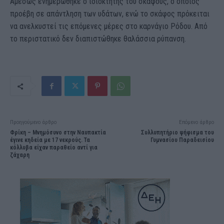
Αμέσως ενημερώθηκε ο ιδιοκτήτης του σκάφους, ο οποίος
προέβη σε απάντληση των υδάτων, ενώ το σκάφος πρόκειται
να ανελκυστεί τις επόμενες μέρες στο καρνάγιο Ρόδου. Από
το περιστατικό δεν διαπιστώθηκε θαλάσσια ρύπανση.
Προηγούμενο άρθρο
Επόμενο άρθρο
Φρίκη – Μνημόσυνο στην Ναυπακτία
Συλλυπητήριο ψήφισμα του
έγινε κηδεία με 17 νεκρούς. Τα
Γυμνασίου Παραδεισίου
κόλλυβα είχαν παραθείο αντί για
ζάχαρη