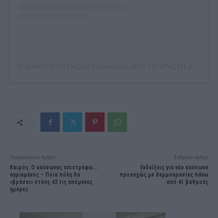
Η ΔΗΜΟΣΊΕΥΣΗ ΚΟΙΝΟΠΟΙΉΘΗΚΕ ΑΠΌ ΤΟ ΧΡΉΣΤΗ ALKISTIS ALEXANDRATOU (@ALKISTIS_FORGETMENOT)
Προηγούμενο άρθρο
Επόμενο άρθρο
Καιρός: Ο καύσωνας επιστρέφει…
Ενδείξεις για νέο καύσωνα
αγριεμένος – Ποια πόλη θα
προσεχώς με θερμοκρασίες πάνω
«βράσει» στους 42 τις επόμενες
από 41 βαθμούς
ημέρες