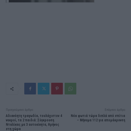
Προηγούμενο άρθρο
Επόμενο άρθρο
Αδιανόητη τραγωδία, τουλάχιστον 4
Nέα φωτιά τώρα διπλά από σπίτια
νεκροί, τα 2 παιδιά: Σύγκρουση
– Μήνυμα 112 για απομάκρυνση
Νταλίκας με 3 αυτοκίνητα, θρήνος
στη χώρα