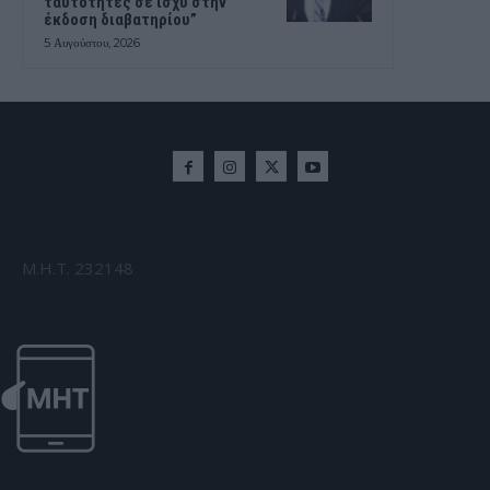
ταυτότητες σε ισχύ στην
έκδοση διαβατηρίου”
5 Αυγούστου, 2026
Μ.Η.Τ. 232148