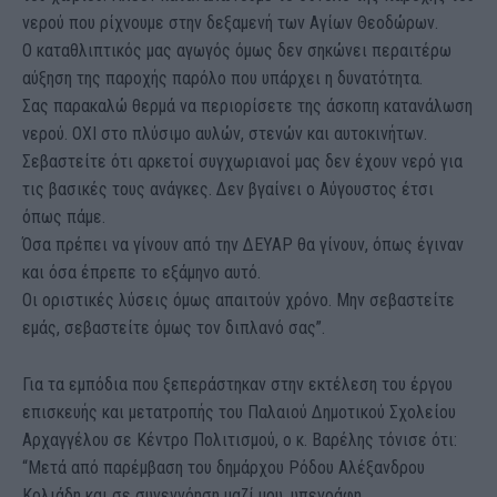
νερού που ρίχνουμε στην δεξαμενή των Αγίων Θεοδώρων.
Ο καταθλιπτικός μας αγωγός όμως δεν σηκώνει περαιτέρω
αύξηση της παροχής παρόλο που υπάρχει η δυνατότητα.
Σας παρακαλώ θερμά να περιορίσετε της άσκοπη κατανάλωση
νερού. ΟΧΙ στο πλύσιμο αυλών, στενών και αυτοκινήτων.
Σεβαστείτε ότι αρκετοί συγχωριανοί μας δεν έχουν νερό για
τις βασικές τους ανάγκες. Δεν βγαίνει ο Αύγουστος έτσι
όπως πάμε.
Όσα πρέπει να γίνουν από την ΔΕΥΑΡ θα γίνουν, όπως έγιναν
και όσα έπρεπε το εξάμηνο αυτό.
Οι οριστικές λύσεις όμως απαιτούν χρόνο. Μην σεβαστείτε
εμάς, σεβαστείτε όμως τον διπλανό σας”.
Για τα εμπόδια που ξεπεράστηκαν στην εκτέλεση του έργου
επισκευής και μετατροπής του Παλαιού Δημοτικού Σχολείου
Αρχαγγέλου σε Κέντρο Πολιτισμού, ο κ. Βαρέλης τόνισε ότι:
“Μετά από παρέμβαση του δημάρχου Ρόδου Αλέξανδρου
Κολιάδη και σε συνεννόηση μαζί μου, υπεγράφη